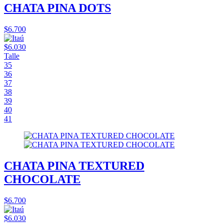
CHATA PINA DOTS
$6.700
$6.030
Talle
35
36
37
38
39
40
41
CHATA PINA TEXTURED
CHOCOLATE
$6.700
$6.030