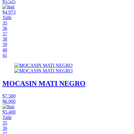
$5.525
$4.973
Talle
35
36
37
38
39
40
41
MOCASIN MATI NEGRO
$7.500
$6.000
$5.400
Talle
35
36
37