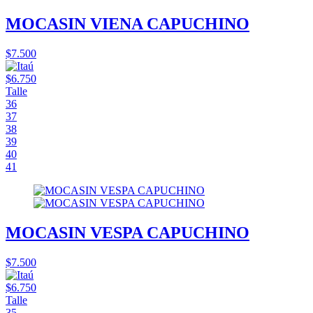
MOCASIN VIENA CAPUCHINO
$7.500
$6.750
Talle
36
37
38
39
40
41
MOCASIN VESPA CAPUCHINO
$7.500
$6.750
Talle
35