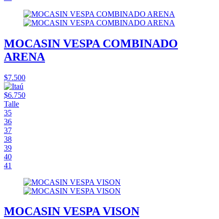
MOCASIN VESPA COMBINADO
ARENA
$7.500
$6.750
Talle
35
36
37
38
39
40
41
MOCASIN VESPA VISON