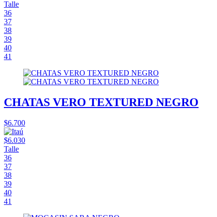
Talle
36
37
38
39
40
41
CHATAS VERO TEXTURED NEGRO
$6.700
$6.030
Talle
36
37
38
39
40
41