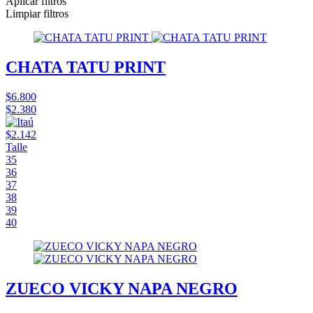
Aplicar filtros
Limpiar filtros
CHATA TATU PRINT
$6.800
$2.380
$2.142
Talle
35
36
37
38
39
40
ZUECO VICKY NAPA NEGRO