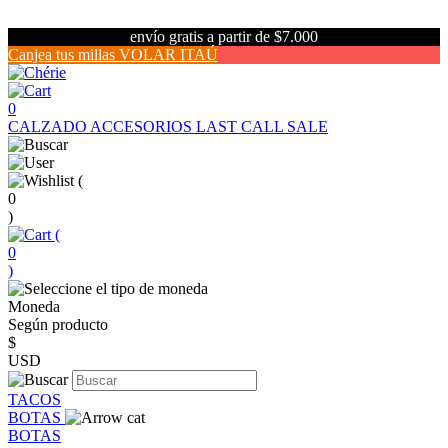
envío gratis a partir de $7.000
Canjea tus millas VOLAR ITAÚ
0
CALZADO
ACCESORIOS
LAST CALL SALE
(
0
)
(
0
)
Moneda
Según producto
$
USD
TACOS
BOTAS
BOTAS