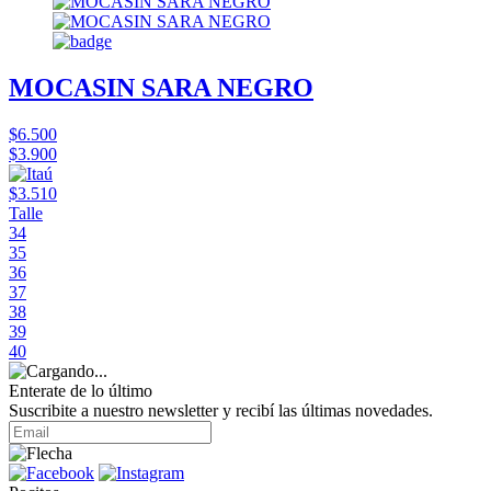
MOCASIN SARA NEGRO
$6.500
$3.900
$3.510
Talle
34
35
36
37
38
39
40
Enterate de lo último
Suscribite a nuestro newsletter y recibí las últimas novedades.