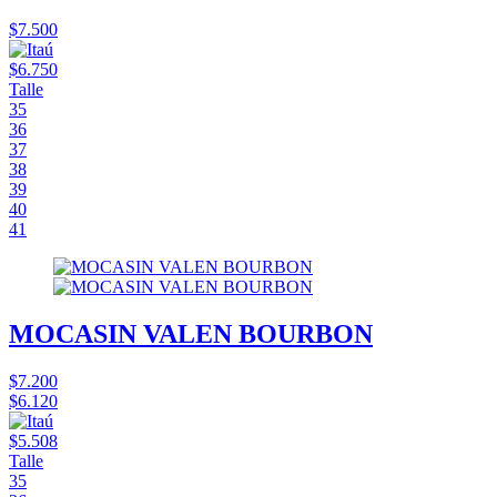
$7.500
$6.750
Talle
35
36
37
38
39
40
41
MOCASIN VALEN BOURBON
$7.200
$6.120
$5.508
Talle
35