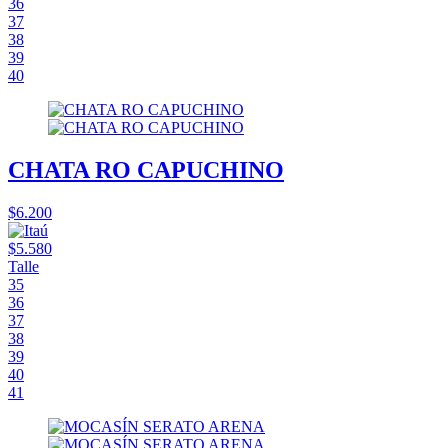
36
37
38
39
40
CHATA RO CAPUCHINO
$6.200
$5.580
Talle
35
36
37
38
39
40
41