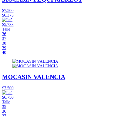
$7.500
$6.375
$5.738
Talle
36
37
38
39
40
MOCASIN VALENCIA
$7.500
$6.750
Talle
35
36
37