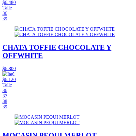
$6.480
Talle
36
39
CHATA TOFFIE CHOCOLATE Y
OFFWHITE
$6.800
$6.120
Talle
36
37
38
39
MOCASIN PEQUI MERLOT