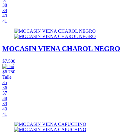
38
39
40
41
MOCASIN VIENA CHAROL NEGRO
$7.500
$6.750
Talle
35
36
37
38
39
40
41