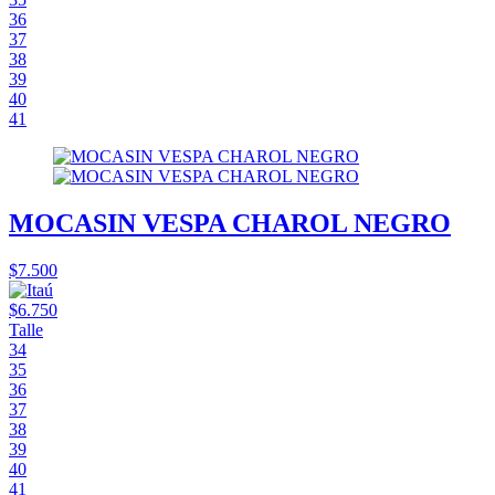
36
37
38
39
40
41
MOCASIN VESPA CHAROL NEGRO
$7.500
$6.750
Talle
34
35
36
37
38
39
40
41