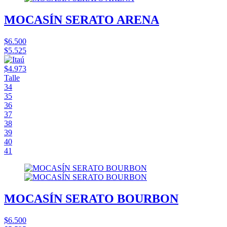
MOCASÍN SERATO ARENA
$6.500
$5.525
$4.973
Talle
34
35
36
37
38
39
40
41
MOCASÍN SERATO BOURBON
$6.500