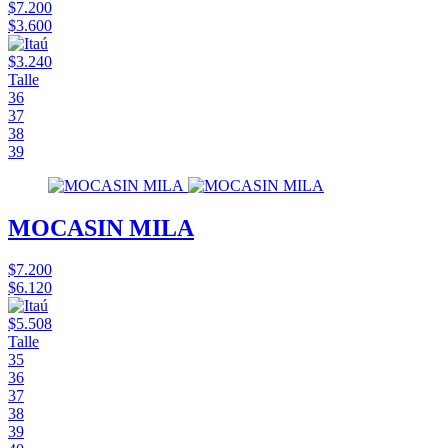
$7.200
$3.600
$3.240
Talle
36
37
38
39
MOCASIN MILA
$7.200
$6.120
$5.508
Talle
35
36
37
38
39