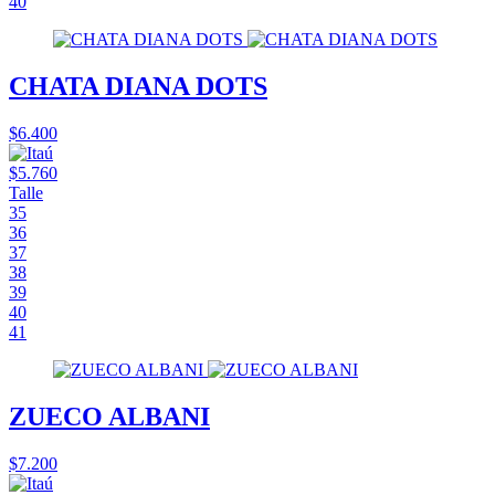
40
CHATA DIANA DOTS
$6.400
$5.760
Talle
35
36
37
38
39
40
41
ZUECO ALBANI
$7.200