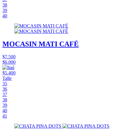
38
39
40
MOCASIN MATI CAFÉ
$7.500
$6.000
$5.400
Talle
35
36
37
38
39
40
41