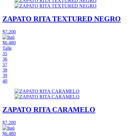
ZAPATO RITA TEXTURED NEGRO
$7.200
$6.480
Talle
35
36
37
38
39
40
ZAPATO RITA CARAMELO
$7.200
$6.480