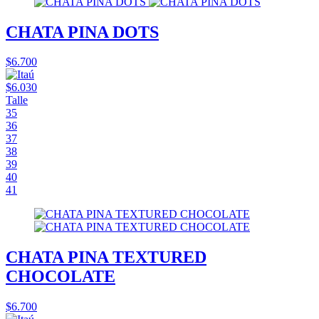
CHATA PINA DOTS
$6.700
$6.030
Talle
35
36
37
38
39
40
41
CHATA PINA TEXTURED
CHOCOLATE
$6.700