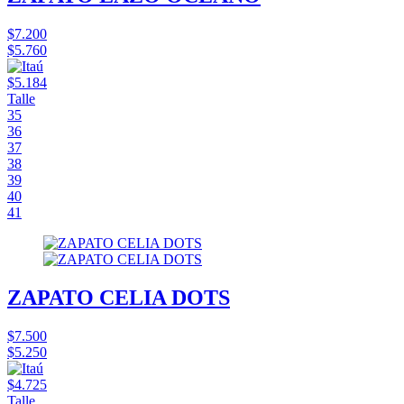
$7.200
$5.760
$5.184
Talle
35
36
37
38
39
40
41
ZAPATO CELIA DOTS
$7.500
$5.250
$4.725
Talle