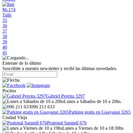
$6.174
Talle
35
36
37
38
39
40
41
Enterate de lo último
Suscribite a nuestro newsletter y recibí las últimas novedades.
Pocitos
Gabriel Pereira 3297
Lunes a Sábados de 10 a 20hs.
096 211 633
Parking gratis en Guayaqui 3265
Ciudad Vieja
Peatonal Sarandí 676
Lunes a Viernes de 10 a 18:30hs