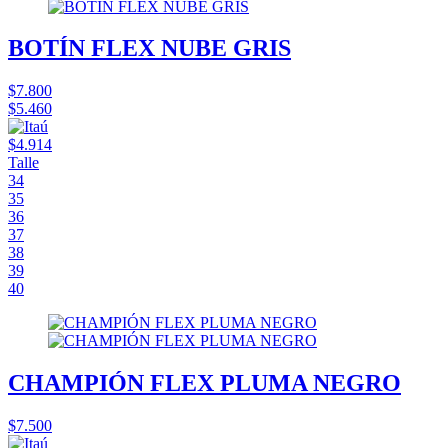
BOTÍN FLEX NUBE GRIS
$7.800
$5.460
$4.914
Talle
34
35
36
37
38
39
40
CHAMPIÓN FLEX PLUMA NEGRO
$7.500