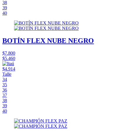
38
39
40
BOTÍN FLEX NUBE NEGRO
$7.800
$5.460
$4.914
Talle
34
35
36
37
38
39
40