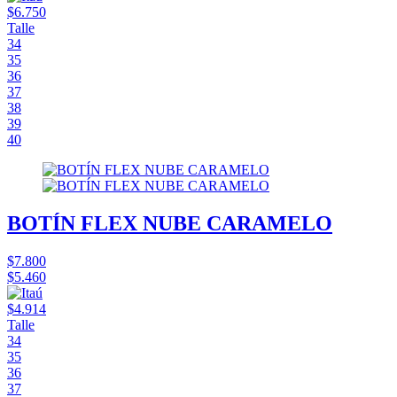
$6.750
Talle
34
35
36
37
38
39
40
BOTÍN FLEX NUBE CARAMELO
$7.800
$5.460
$4.914
Talle
34
35
36
37