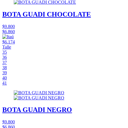
BOTA GUADI CHOCOLATE
$9.800
$6.860
$6.174
Talle
35
36
37
38
39
40
41
BOTA GUADI NEGRO
$9.800
$6.860