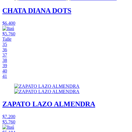
CHATA DIANA DOTS
$6.400
$5.760
Talle
35
36
37
38
39
40
41
ZAPATO LAZO ALMENDRA
$7.200
$5.760