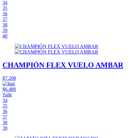
34
35
36
37
38
39
40
CHAMPIÓN FLEX VUELO AMBAR
$7.200
$6.480
Talle
34
35
36
37
38
39