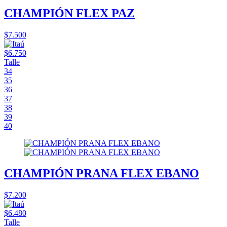
CHAMPIÓN FLEX PAZ
$7.500
$6.750
Talle
34
35
36
37
38
39
40
CHAMPIÓN PRANA FLEX EBANO
$7.200
$6.480
Talle