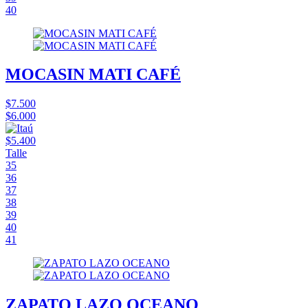
40
MOCASIN MATI CAFÉ
$7.500
$6.000
$5.400
Talle
35
36
37
38
39
40
41
ZAPATO LAZO OCEANO