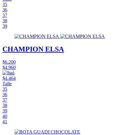
35
36
37
38
39
CHAMPION ELSA
$6.200
$4.960
$4.464
Talle
35
36
37
38
39
40
41