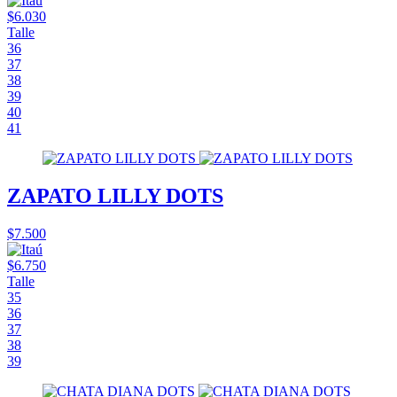
$6.030
Talle
36
37
38
39
40
41
ZAPATO LILLY DOTS
$7.500
$6.750
Talle
35
36
37
38
39