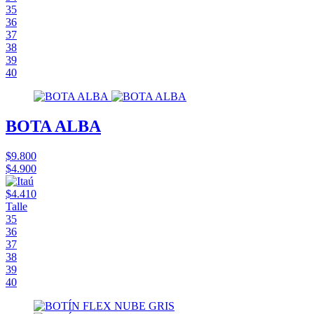
35
36
37
38
39
40
BOTA ALBA
$9.800
$4.900
$4.410
Talle
35
36
37
38
39
40