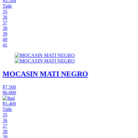
$5.184
Talle
35
36
37
38
39
40
41
MOCASIN MATI NEGRO
$7.500
$6.000
$5.400
Talle
35
36
37
38
39