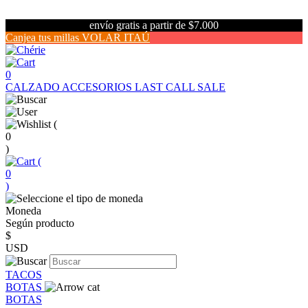
envío gratis a partir de $7.000
Canjea tus millas VOLAR ITAÚ
0
CALZADO
ACCESORIOS
LAST CALL SALE
(
0
)
(
0
)
Moneda
Según producto
$
USD
TACOS
BOTAS
BOTAS