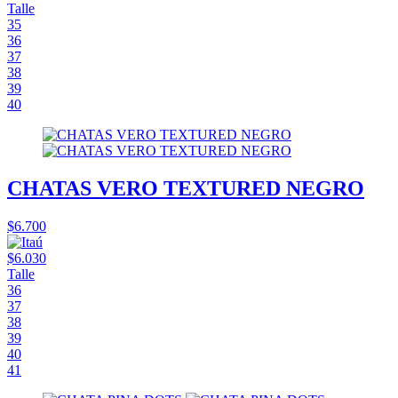
Talle
35
36
37
38
39
40
CHATAS VERO TEXTURED NEGRO
$6.700
$6.030
Talle
36
37
38
39
40
41