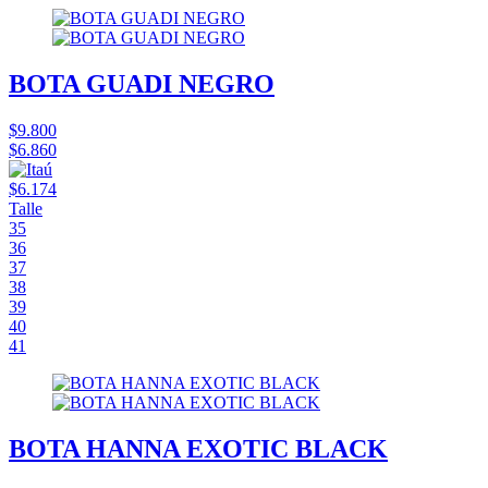
BOTA GUADI NEGRO
$9.800
$6.860
$6.174
Talle
35
36
37
38
39
40
41
BOTA HANNA EXOTIC BLACK