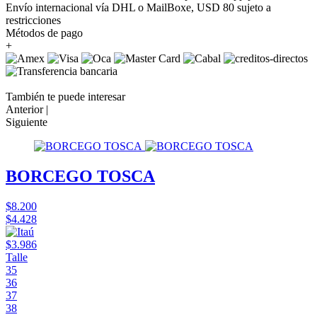
Envío internacional vía DHL o MailBoxe, USD 80 sujeto a
restricciones
Métodos de pago
+
También te puede interesar
Anterior |
Siguiente
BORCEGO TOSCA
$8.200
$4.428
$3.986
Talle
35
36
37
38