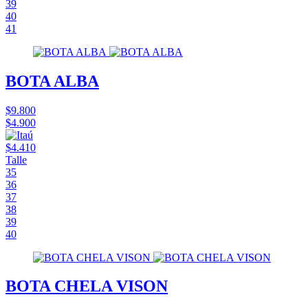
39
40
41
BOTA ALBA
$9.800
$4.900
$4.410
Talle
35
36
37
38
39
40
BOTA CHELA VISON