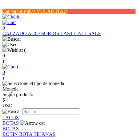
Canjea tus millas VOLAR ITAÚ
0
CALZADO
ACCESORIOS
LAST CALL SALE
(
0
)
(
0
)
Moneda
Según producto
$
USD
TACOS
BOTAS
BOTAS
BOTIN
BOTA
TEJANAS