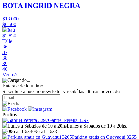
BOTA INGRID NEGRA
$13.000
$6.500
$5.850
Talle
36
37
38
39
40
Ver más
Enterate de lo último
Suscribite a nuestro newsletter y recibí las últimas novedades.
Pocitos
Gabriel Pereira 3297
Lunes a Sábados de 10 a 20hs.
096 211 633
Parking gratis en Guayaqui 3265