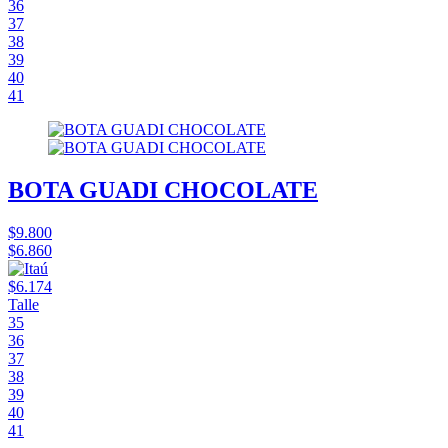
36
37
38
39
40
41
BOTA GUADI CHOCOLATE
$9.800
$6.860
$6.174
Talle
35
36
37
38
39
40
41