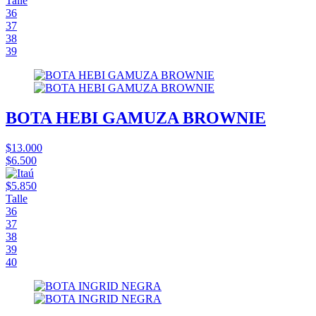
Talle
36
37
38
39
BOTA HEBI GAMUZA BROWNIE
$13.000
$6.500
$5.850
Talle
36
37
38
39
40