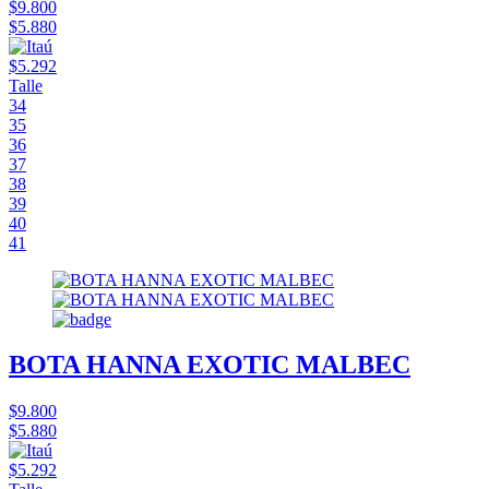
$9.800
$5.880
$5.292
Talle
34
35
36
37
38
39
40
41
BOTA HANNA EXOTIC MALBEC
$9.800
$5.880
$5.292