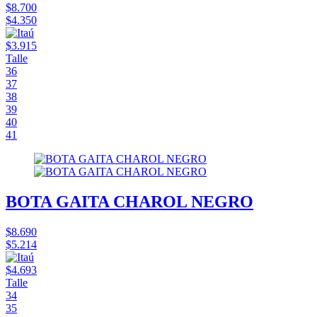
$8.700
$4.350
$3.915
Talle
36
37
38
39
40
41
BOTA GAITA CHAROL NEGRO
$8.690
$5.214
$4.693
Talle
34
35