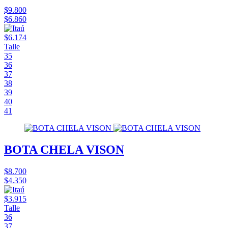
$9.800
$6.860
$6.174
Talle
35
36
37
38
39
40
41
BOTA CHELA VISON
$8.700
$4.350
$3.915
Talle
36
37