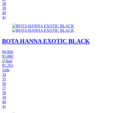
38
39
40
41
BOTA HANNA EXOTIC BLACK
$9.800
$5.880
$5.292
Talle
34
35
36
37
38
39
40
41