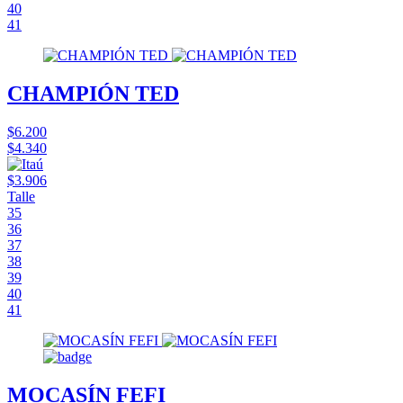
40
41
CHAMPIÓN TED
$6.200
$4.340
$3.906
Talle
35
36
37
38
39
40
41
MOCASÍN FEFI