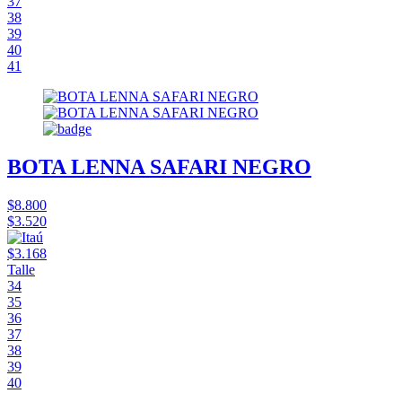
37
38
39
40
41
BOTA LENNA SAFARI NEGRO
$8.800
$3.520
$3.168
Talle
34
35
36
37
38
39
40