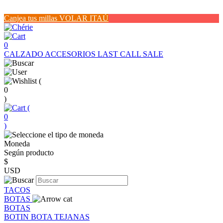
Canjea tus millas VOLAR ITAÚ
0
CALZADO
ACCESORIOS
LAST CALL SALE
(
0
)
(
0
)
Moneda
Según producto
$
USD
TACOS
BOTAS
BOTAS
BOTIN
BOTA
TEJANAS