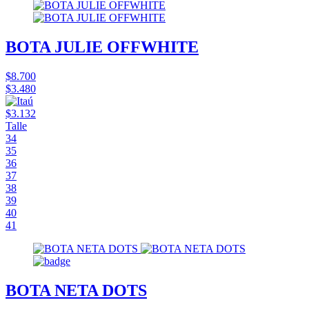
BOTA JULIE OFFWHITE
$8.700
$3.480
$3.132
Talle
34
35
36
37
38
39
40
41
BOTA NETA DOTS