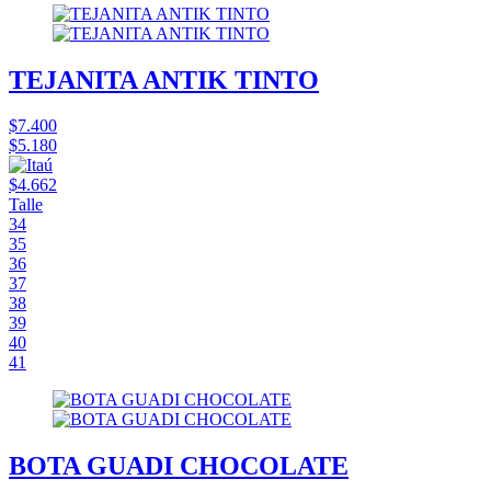
TEJANITA ANTIK TINTO
$7.400
$5.180
$4.662
Talle
34
35
36
37
38
39
40
41
BOTA GUADI CHOCOLATE