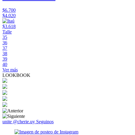
$6.700
$4.020
$3.618
Talle
35
36
37
38
39
40
Ver más
LOOKBOOK
unite @cherie.uy
Seguinos