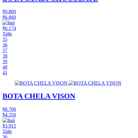
$9.800
$6.860
$6.174
Talle
35
36
37
38
39
40
41
BOTA CHELA VISON
$8.700
$4.350
$3.915
Talle
36