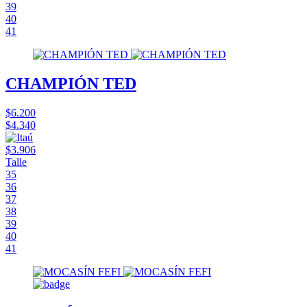
39
40
41
CHAMPIÓN TED
$6.200
$4.340
$3.906
Talle
35
36
37
38
39
40
41