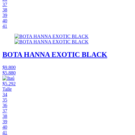
37
38
39
40
41
BOTA HANNA EXOTIC BLACK
$9.800
$5.880
$5.292
Talle
34
35
36
37
38
39
40
41