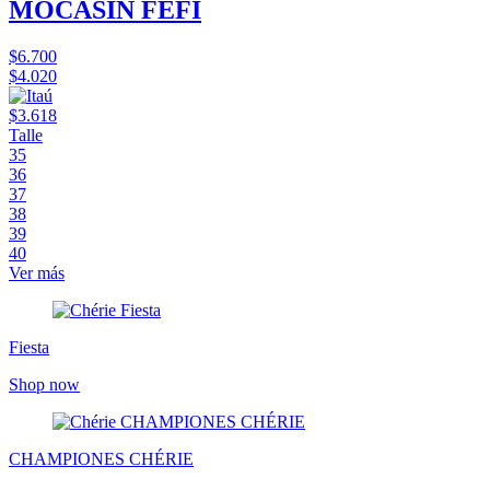
MOCASÍN FEFI
$6.700
$4.020
$3.618
Talle
35
36
37
38
39
40
Ver más
Fiesta
Shop now
CHAMPIONES CHÉRIE