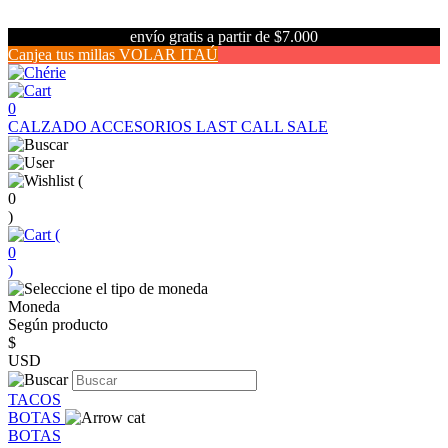
envío gratis a partir de $7.000
Canjea tus millas VOLAR ITAÚ
0
CALZADO
ACCESORIOS
LAST CALL SALE
(
0
)
(
0
)
Moneda
Según producto
$
USD
TACOS
BOTAS
BOTAS