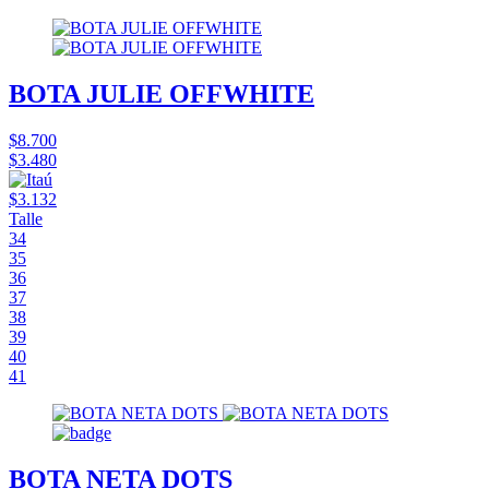
BOTA JULIE OFFWHITE
$8.700
$3.480
$3.132
Talle
34
35
36
37
38
39
40
41
BOTA NETA DOTS