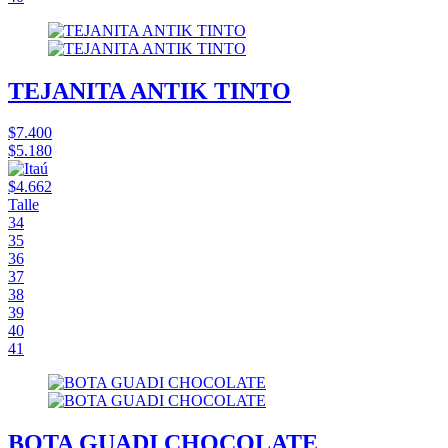
TEJANITA ANTIK TINTO
$7.400
$5.180
$4.662
Talle
34
35
36
37
38
39
40
41
BOTA GUADI CHOCOLATE