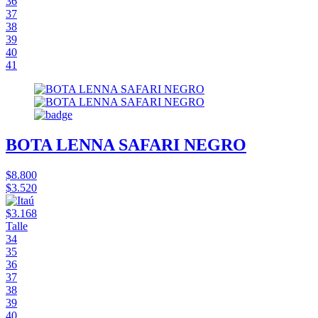
36
37
38
39
40
41
BOTA LENNA SAFARI NEGRO
$8.800
$3.520
$3.168
Talle
34
35
36
37
38
39
40