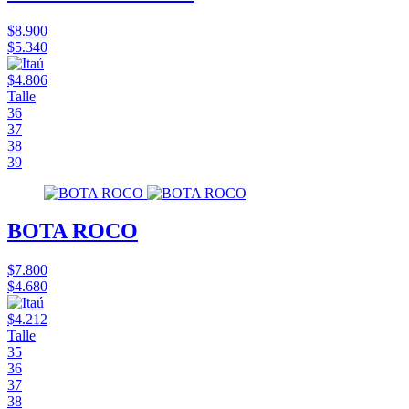
$8.900
$5.340
$4.806
Talle
36
37
38
39
BOTA ROCO
$7.800
$4.680
$4.212
Talle
35
36
37
38