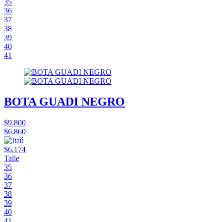
35
36
37
38
39
40
41
BOTA GUADI NEGRO
$9.800
$6.860
$6.174
Talle
35
36
37
38
39
40
41