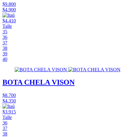
$9.800
$4.900
$4.410
Talle
35
36
37
38
39
40
BOTA CHELA VISON
$8.700
$4.350
$3.915
Talle
36
37
38