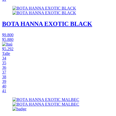
BOTA HANNA EXOTIC BLACK
$9.800
$5.880
$5.292
Talle
34
35
36
37
38
39
40
41