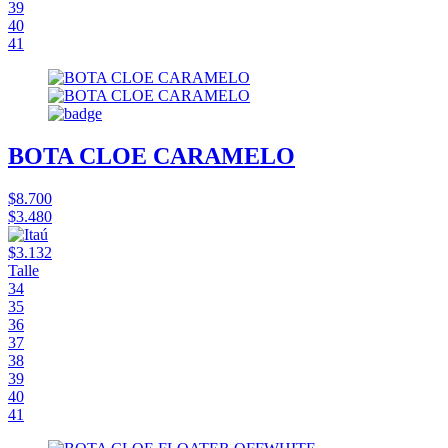
39
40
41
BOTA CLOE CARAMELO
$8.700
$3.480
$3.132
Talle
34
35
36
37
38
39
40
41