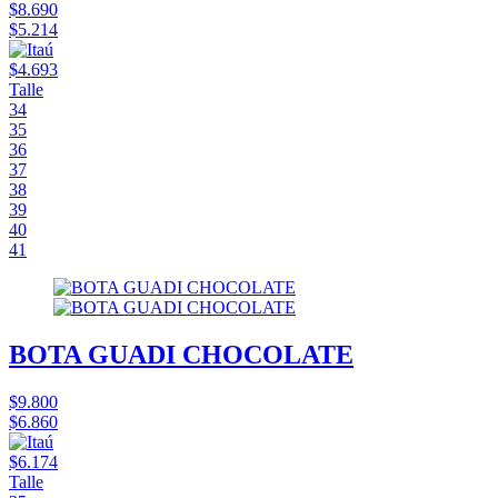
$8.690
$5.214
$4.693
Talle
34
35
36
37
38
39
40
41
BOTA GUADI CHOCOLATE
$9.800
$6.860
$6.174
Talle