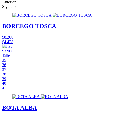
Anterior |
Siguiente
BORCEGO TOSCA
$8.200
$4.428
$3.986
Talle
35
36
37
38
39
40
41
BOTA ALBA