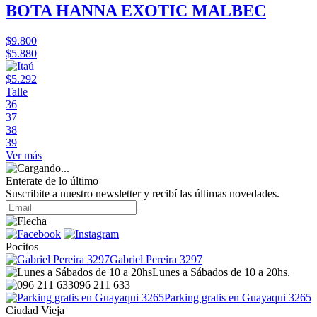
BOTA HANNA EXOTIC MALBEC
$9.800
$5.880
$5.292
Talle
36
37
38
39
Ver más
Enterate de lo último
Suscribite a nuestro newsletter y recibí las últimas novedades.
Pocitos
Gabriel Pereira 3297
Lunes a Sábados de 10 a 20hs.
096 211 633
Parking gratis en Guayaqui 3265
Ciudad Vieja