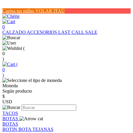
Canjea tus millas VOLAR ITAÚ
0
CALZADO
ACCESORIOS
LAST CALL SALE
(
0
)
(
0
)
Moneda
Según producto
$
USD
TACOS
BOTAS
BOTAS
BOTIN
BOTA
TEJANAS