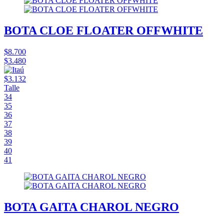
BOTA CLOE FLOATER OFFWHITE
$8.700
$3.480
$3.132
Talle
34
35
36
37
38
39
40
41
BOTA GAITA CHAROL NEGRO