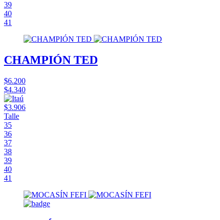
39
40
41
CHAMPIÓN TED
$6.200
$4.340
$3.906
Talle
35
36
37
38
39
40
41