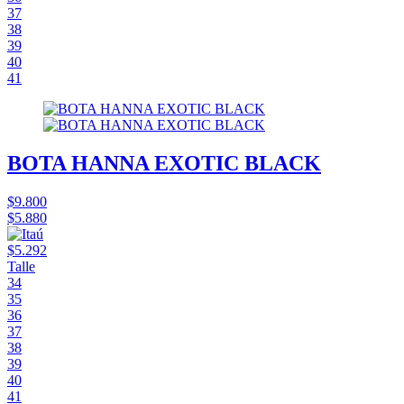
37
38
39
40
41
BOTA HANNA EXOTIC BLACK
$9.800
$5.880
$5.292
Talle
34
35
36
37
38
39
40
41