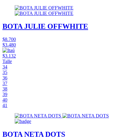
BOTA JULIE OFFWHITE
$8.700
$3.480
$3.132
Talle
34
35
36
37
38
39
40
41
BOTA NETA DOTS