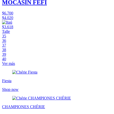
MOCASÍN FEFI
$6.700
$4.020
$3.618
Talle
35
36
37
38
39
40
Ver más
Fiesta
Shop now
CHAMPIONES CHÉRIE