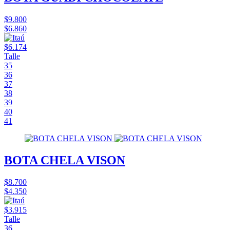
$9.800
$6.860
$6.174
Talle
35
36
37
38
39
40
41
BOTA CHELA VISON
$8.700
$4.350
$3.915
Talle
36