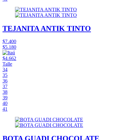
TEJANITA ANTIK TINTO
$7.400
$5.180
$4.662
Talle
34
35
36
37
38
39
40
41
BOTA GUADI CHOCOLATE