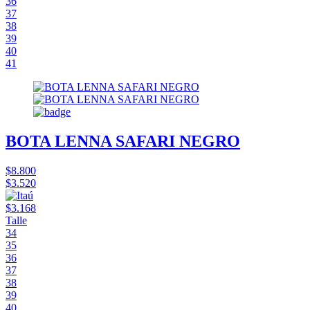
36
37
38
39
40
41
BOTA LENNA SAFARI NEGRO
$8.800
$3.520
$3.168
Talle
34
35
36
37
38
39
40