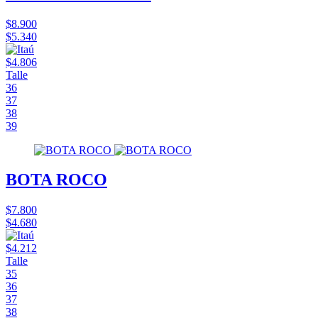
$8.900
$5.340
$4.806
Talle
36
37
38
39
BOTA ROCO
$7.800
$4.680
$4.212
Talle
35
36
37
38