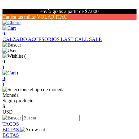
envío gratis a partir de $7.000
Canjea tus millas VOLAR ITAÚ
0
CALZADO
ACCESORIOS
LAST CALL SALE
(
0
)
(
0
)
Moneda
Según producto
$
USD
TACOS
BOTAS
BOTAS