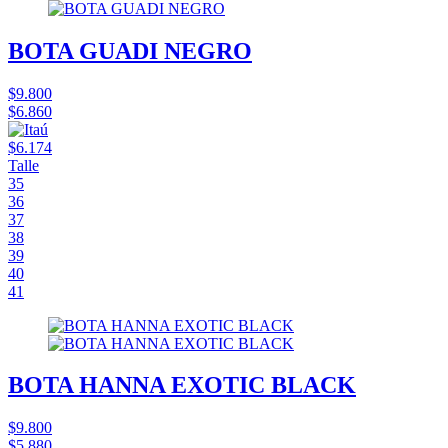
BOTA GUADI NEGRO
$9.800
$6.860
$6.174
Talle
35
36
37
38
39
40
41
BOTA HANNA EXOTIC BLACK
$9.800
$5.880