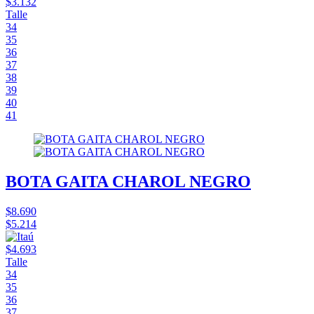
$3.132
Talle
34
35
36
37
38
39
40
41
BOTA GAITA CHAROL NEGRO
$8.690
$5.214
$4.693
Talle
34
35
36
37