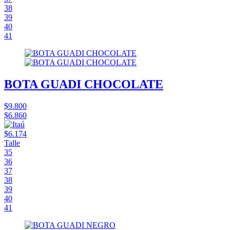
38
39
40
41
BOTA GUADI CHOCOLATE
$9.800
$6.860
$6.174
Talle
35
36
37
38
39
40
41