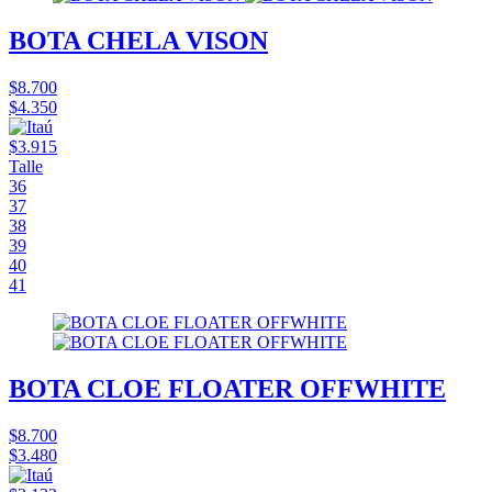
BOTA CHELA VISON
$8.700
$4.350
$3.915
Talle
36
37
38
39
40
41
BOTA CLOE FLOATER OFFWHITE
$8.700
$3.480