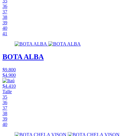
35
36
37
38
39
40
41
BOTA ALBA
$9.800
$4.900
$4.410
Talle
35
36
37
38
39
40