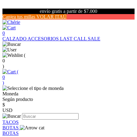
envío gratis a partir de $7.000
Canjea tus millas VOLAR ITAÚ
0
CALZADO
ACCESORIOS
LAST CALL SALE
(
0
)
(
0
)
Moneda
Según producto
$
USD
TACOS
BOTAS
BOTAS