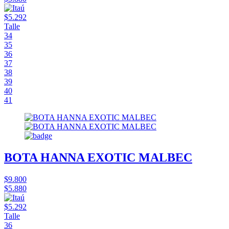
$5.292
Talle
34
35
36
37
38
39
40
41
BOTA HANNA EXOTIC MALBEC
$9.800
$5.880
$5.292
Talle
36