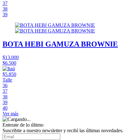
37
38
39
BOTA HEBI GAMUZA BROWNIE
$13.000
$6.500
$5.850
Talle
36
37
38
39
40
Ver más
Enterate de lo último
Suscribite a nuestro newsletter y recibí las últimas novedades.