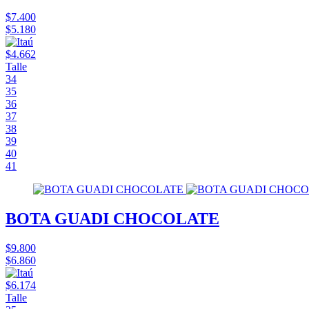
$7.400
$5.180
$4.662
Talle
34
35
36
37
38
39
40
41
BOTA GUADI CHOCOLATE
$9.800
$6.860
$6.174
Talle