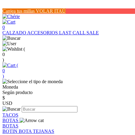
Canjea tus millas VOLAR ITAÚ
0
CALZADO
ACCESORIOS
LAST CALL SALE
(
0
)
(
0
)
Moneda
Según producto
$
USD
TACOS
BOTAS
BOTAS
BOTIN
BOTA
TEJANAS