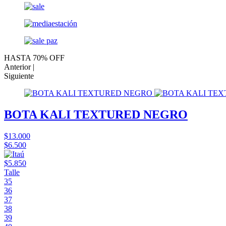
HASTA 70% OFF
Anterior |
Siguiente
BOTA KALI TEXTURED NEGRO
$13.000
$6.500
$5.850
Talle
35
36
37
38
39