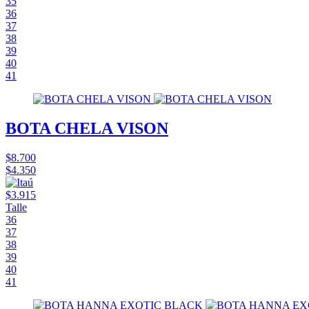
35
36
37
38
39
40
41
BOTA CHELA VISON
$8.700
$4.350
$3.915
Talle
36
37
38
39
40
41