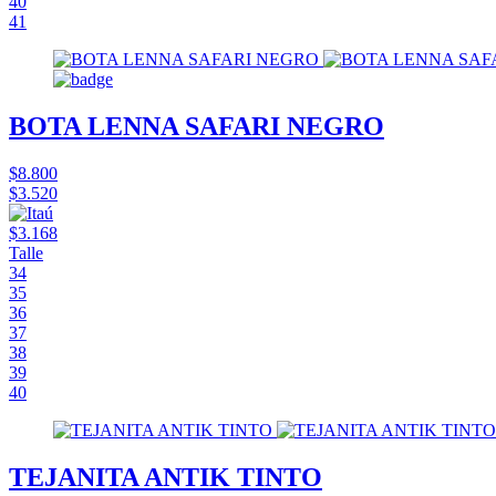
40
41
BOTA LENNA SAFARI NEGRO
$8.800
$3.520
$3.168
Talle
34
35
36
37
38
39
40
TEJANITA ANTIK TINTO