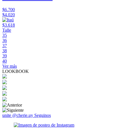
$6.700
$4.020
$3.618
Talle
35
36
37
38
39
40
Ver más
LOOKBOOK
unite @cherie.uy
Seguinos