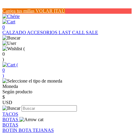
Canjea tus millas VOLAR ITAÚ
0
CALZADO
ACCESORIOS
LAST CALL SALE
(
0
)
(
0
)
Moneda
Según producto
$
USD
TACOS
BOTAS
BOTAS
BOTIN
BOTA
TEJANAS