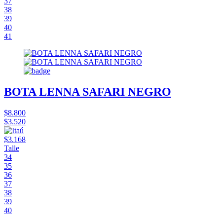
37
38
39
40
41
BOTA LENNA SAFARI NEGRO
$8.800
$3.520
$3.168
Talle
34
35
36
37
38
39
40