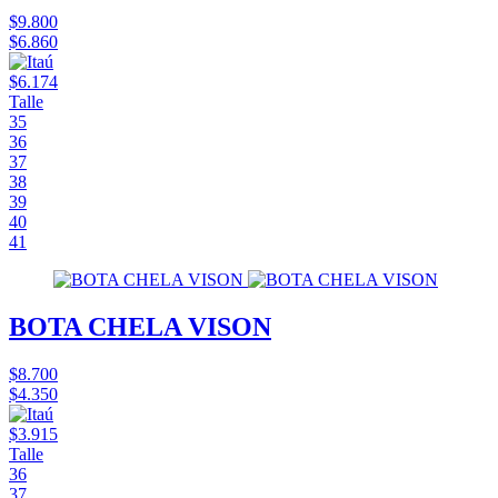
$9.800
$6.860
$6.174
Talle
35
36
37
38
39
40
41
BOTA CHELA VISON
$8.700
$4.350
$3.915
Talle
36
37