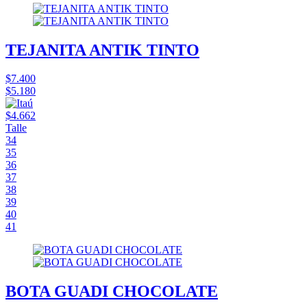
TEJANITA ANTIK TINTO
$7.400
$5.180
$4.662
Talle
34
35
36
37
38
39
40
41
BOTA GUADI CHOCOLATE