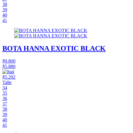
38
39
40
41
BOTA HANNA EXOTIC BLACK
$9.800
$5.880
$5.292
Talle
34
35
36
37
38
39
40
41