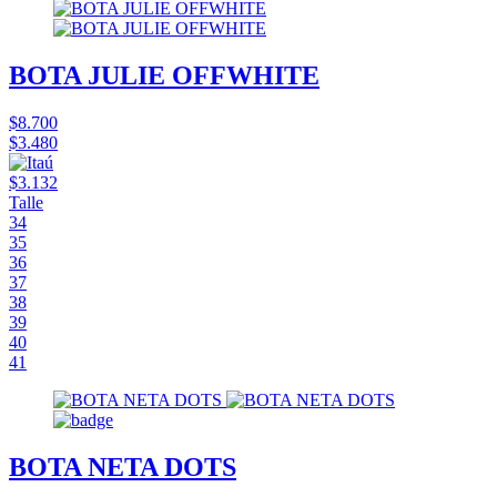
BOTA JULIE OFFWHITE
$8.700
$3.480
$3.132
Talle
34
35
36
37
38
39
40
41
BOTA NETA DOTS