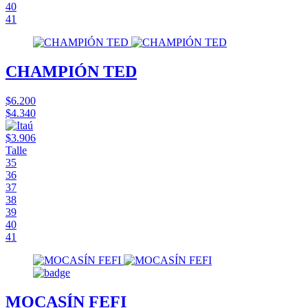
40
41
CHAMPIÓN TED
$6.200
$4.340
$3.906
Talle
35
36
37
38
39
40
41
MOCASÍN FEFI