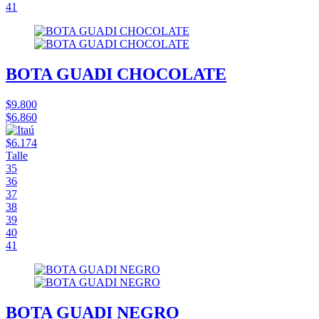
41
BOTA GUADI CHOCOLATE
$9.800
$6.860
$6.174
Talle
35
36
37
38
39
40
41
BOTA GUADI NEGRO