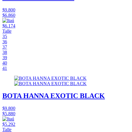
$9.800
$6.860
$6.174
Talle
35
36
37
38
39
40
41
BOTA HANNA EXOTIC BLACK
$9.800
$5.880
$5.292
Talle