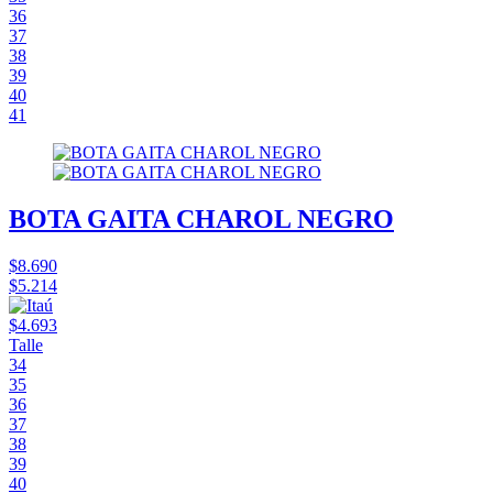
36
37
38
39
40
41
BOTA GAITA CHAROL NEGRO
$8.690
$5.214
$4.693
Talle
34
35
36
37
38
39
40