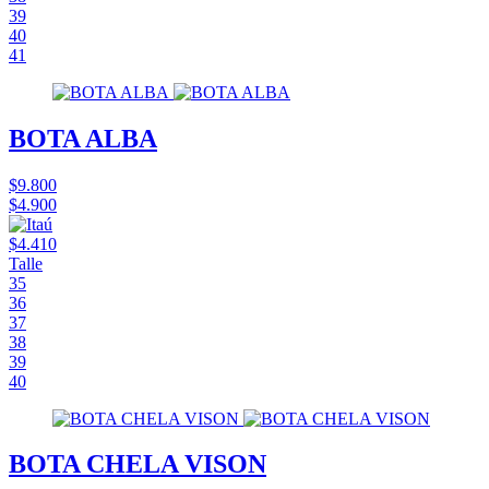
39
40
41
BOTA ALBA
$9.800
$4.900
$4.410
Talle
35
36
37
38
39
40
BOTA CHELA VISON