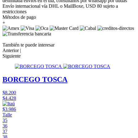
delimitada envíos en el día, consúltanos por whatsapp por dudas
Envío internacional vía DHL o MailBoxe, USD 80 sujeto a
restricciones
Métodos de pago
+
También te puede interesar
Anterior |
Siguiente
BORCEGO TOSCA
$8.200
$4.428
$3.986
Talle
35
36
37
38