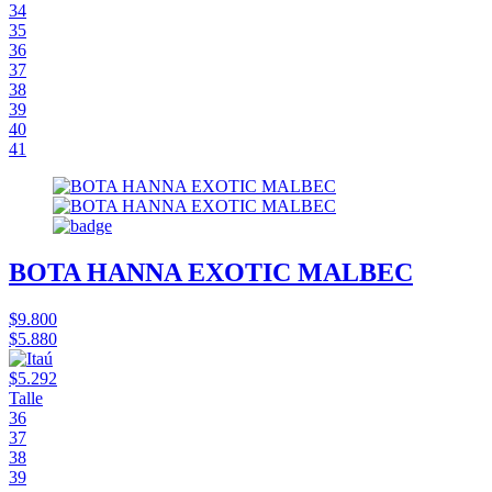
34
35
36
37
38
39
40
41
BOTA HANNA EXOTIC MALBEC
$9.800
$5.880
$5.292
Talle
36
37
38
39