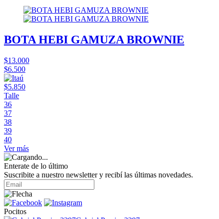
BOTA HEBI GAMUZA BROWNIE
$13.000
$6.500
$5.850
Talle
36
37
38
39
40
Ver más
Enterate de lo último
Suscribite a nuestro newsletter y recibí las últimas novedades.
Pocitos