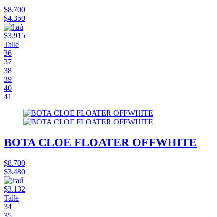
$8.700
$4.350
$3.915
Talle
36
37
38
39
40
41
BOTA CLOE FLOATER OFFWHITE
$8.700
$3.480
$3.132
Talle
34
35