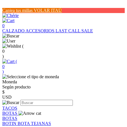
Canjea tus millas VOLAR ITAÚ
0
CALZADO
ACCESORIOS
LAST CALL SALE
(
0
)
(
0
)
Moneda
Según producto
$
USD
TACOS
BOTAS
BOTAS
BOTIN
BOTA
TEJANAS