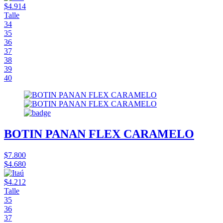
$4.914
Talle
34
35
36
37
38
39
40
BOTIN PANAN FLEX CARAMELO
$7.800
$4.680
$4.212
Talle
35
36
37