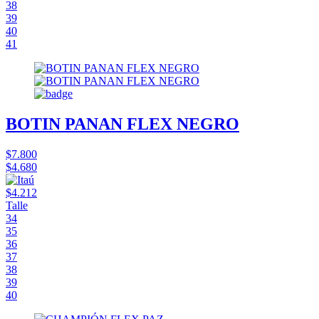
38
39
40
41
BOTIN PANAN FLEX NEGRO
$7.800
$4.680
$4.212
Talle
34
35
36
37
38
39
40