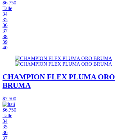
$6.750
Talle
34
35
36
37
38
39
40
CHAMPION FLEX PLUMA ORO
BRUMA
$7.500
$6.750
Talle
34
35
36
37