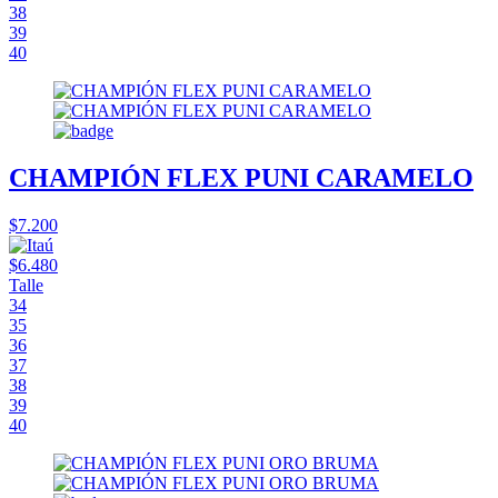
38
39
40
CHAMPIÓN FLEX PUNI CARAMELO
$7.200
$6.480
Talle
34
35
36
37
38
39
40