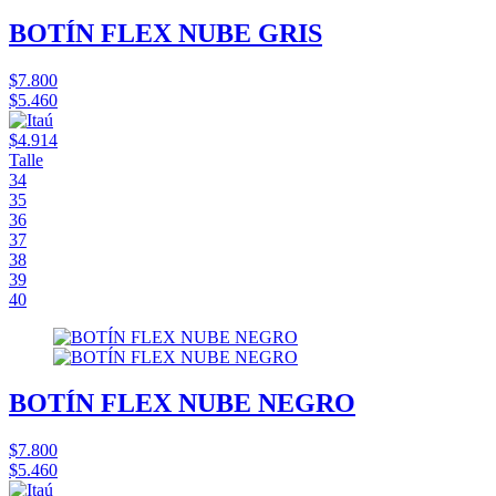
BOTÍN FLEX NUBE GRIS
$7.800
$5.460
$4.914
Talle
34
35
36
37
38
39
40
BOTÍN FLEX NUBE NEGRO
$7.800
$5.460