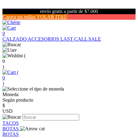
envío gratis a partir de $7.000
Canjea tus millas VOLAR ITAÚ
0
CALZADO
ACCESORIOS
LAST CALL SALE
(
0
)
(
0
)
Moneda
Según producto
$
USD
TACOS
BOTAS
BOTAS