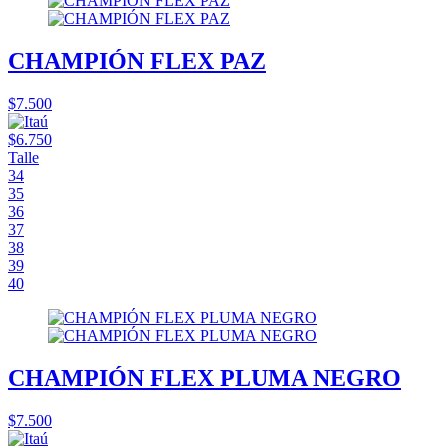
CHAMPIÓN FLEX PAZ
$7.500
$6.750
Talle
34
35
36
37
38
39
40
CHAMPIÓN FLEX PLUMA NEGRO
$7.500