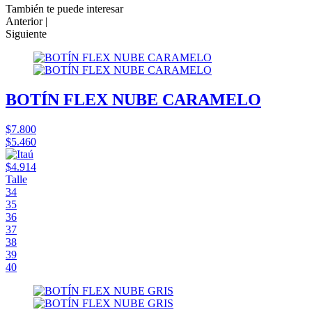
También te puede interesar
Anterior |
Siguiente
BOTÍN FLEX NUBE CARAMELO
$7.800
$5.460
$4.914
Talle
34
35
36
37
38
39
40