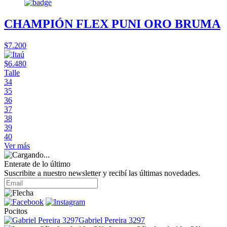
CHAMPIÓN FLEX PUNI ORO BRUMA
$7.200
$6.480
Talle
34
35
36
37
38
39
40
Ver más
Enterate de lo último
Suscribite a nuestro newsletter y recibí las últimas novedades.
Pocitos
Gabriel Pereira 3297