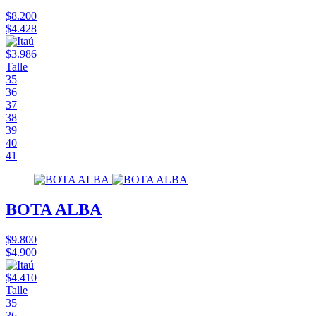
$8.200
$4.428
$3.986
Talle
35
36
37
38
39
40
41
BOTA ALBA
$9.800
$4.900
$4.410
Talle
35
36