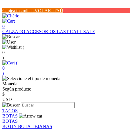
Canjea tus millas VOLAR ITAÚ
0
CALZADO
ACCESORIOS
LAST CALL SALE
(
0
)
(
0
)
Moneda
Según producto
$
USD
TACOS
BOTAS
BOTAS
BOTIN
BOTA
TEJANAS