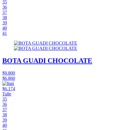
35
36
37
38
39
40
41
BOTA GUADI CHOCOLATE
$9.800
$6.860
$6.174
Talle
35
36
37
38
39
40