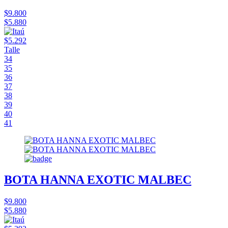
$9.800
$5.880
$5.292
Talle
34
35
36
37
38
39
40
41
BOTA HANNA EXOTIC MALBEC
$9.800
$5.880