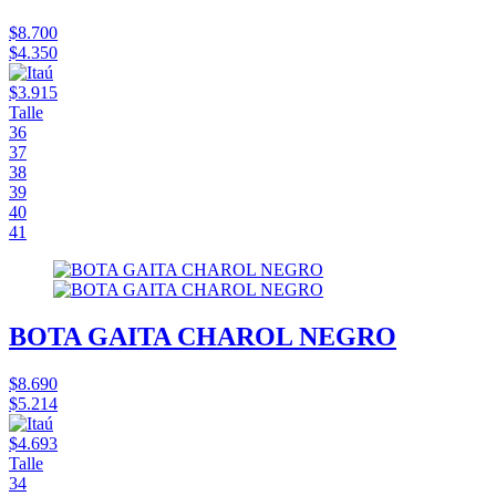
$8.700
$4.350
$3.915
Talle
36
37
38
39
40
41
BOTA GAITA CHAROL NEGRO
$8.690
$5.214
$4.693
Talle
34