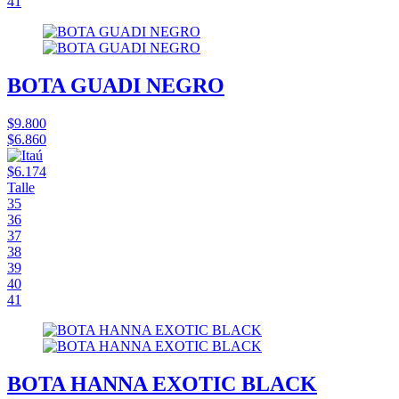
41
BOTA GUADI NEGRO
$9.800
$6.860
$6.174
Talle
35
36
37
38
39
40
41
BOTA HANNA EXOTIC BLACK