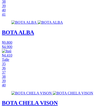
38
39
40
41
BOTA ALBA
$9.800
$4.900
$4.410
Talle
35
36
37
38
39
40
BOTA CHELA VISON