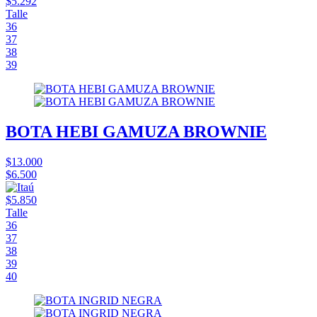
$5.292
Talle
36
37
38
39
BOTA HEBI GAMUZA BROWNIE
$13.000
$6.500
$5.850
Talle
36
37
38
39
40