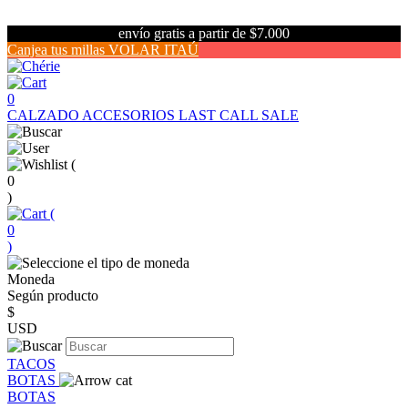
envío gratis a partir de $7.000
Canjea tus millas VOLAR ITAÚ
0
CALZADO
ACCESORIOS
LAST CALL SALE
(
0
)
(
0
)
Moneda
Según producto
$
USD
TACOS
BOTAS
BOTAS