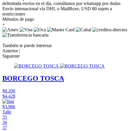
delimitada envíos en el día, consúltanos por whatsapp por dudas
Envío internacional vía DHL o MailBoxe, USD 80 sujeto a
restricciones
Métodos de pago
+
También te puede interesar
Anterior |
Siguiente
BORCEGO TOSCA
$8.200
$4.428
$3.986
Talle
35
36
37