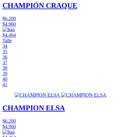
CHAMPIÓN CRAQUE
$6.200
$4.960
$4.464
Talle
34
35
36
37
38
39
40
41
CHAMPION ELSA
$6.200
$4.960