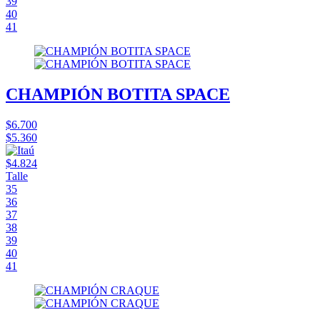
39
40
41
CHAMPIÓN BOTITA SPACE
$6.700
$5.360
$4.824
Talle
35
36
37
38
39
40
41