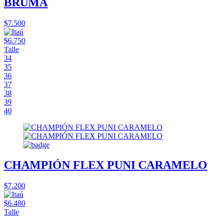
BRUMA
$7.500
$6.750
Talle
34
35
36
37
38
39
40
CHAMPIÓN FLEX PUNI CARAMELO
$7.200
$6.480
Talle