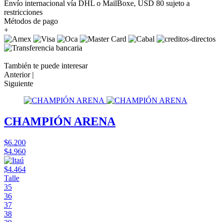
Envío internacional vía DHL o MailBoxe, USD 80 sujeto a
restricciones
Métodos de pago
+
También te puede interesar
Anterior |
Siguiente
CHAMPIÓN ARENA
$6.200
$4.960
$4.464
Talle
35
36
37
38