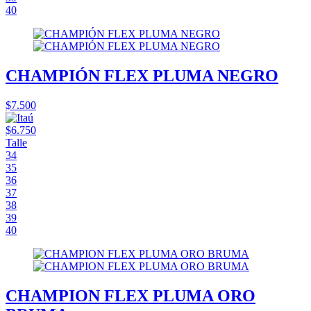
40
CHAMPIÓN FLEX PLUMA NEGRO
$7.500
$6.750
Talle
34
35
36
37
38
39
40
CHAMPION FLEX PLUMA ORO