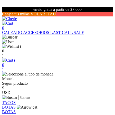
envío gratis a partir de $7.000
Canjea tus millas VOLAR ITAÚ
0
CALZADO
ACCESORIOS
LAST CALL SALE
(
0
)
(
0
)
Moneda
Según producto
$
USD
TACOS
BOTAS
BOTAS