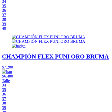
34
35
36
37
38
39
40
CHAMPIÓN FLEX PUNI ORO BRUMA
$7.200
$6.480
Talle
34
35
36
37
38
39