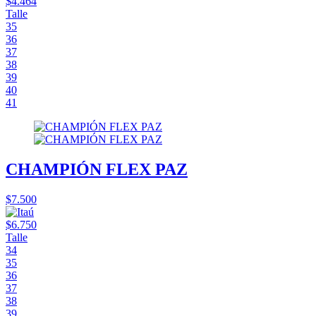
$4.464
Talle
35
36
37
38
39
40
41
CHAMPIÓN FLEX PAZ
$7.500
$6.750
Talle
34
35
36
37
38
39