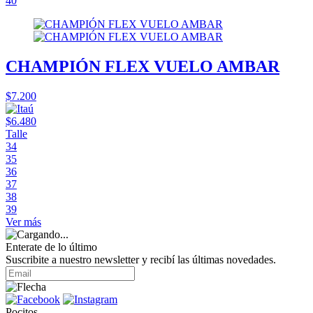
40
CHAMPIÓN FLEX VUELO AMBAR
$7.200
$6.480
Talle
34
35
36
37
38
39
Ver más
Enterate de lo último
Suscribite a nuestro newsletter y recibí las últimas novedades.
Pocitos