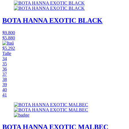
BOTA HANNA EXOTIC BLACK
$9.800
$5.880
$5.292
Talle
34
35
36
37
38
39
40
41
BOTA HANNA EXOTIC MALBEC