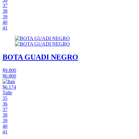
37
38
39
40
41
BOTA GUADI NEGRO
$9.800
$6.860
$6.174
Talle
35
36
37
38
39
40
41