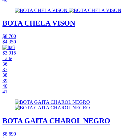
BOTA CHELA VISON
$8.700
$4.350
$3.915
Talle
36
37
38
39
40
41
BOTA GAITA CHAROL NEGRO
$8.690