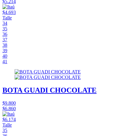
$5.214
$4.693
Talle
34
35
36
37
38
39
40
41
BOTA GUADI CHOCOLATE
$9.800
$6.860
$6.174
Talle
35
36