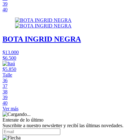
39
40
BOTA INGRID NEGRA
$13.000
$6.500
$5.850
Talle
36
37
38
39
40
Ver más
Enterate de lo último
Suscribite a nuestro newsletter y recibí las últimas novedades.