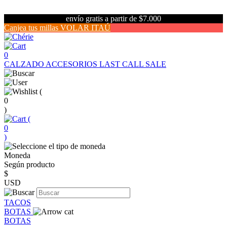
envío gratis a partir de $7.000
Canjea tus millas VOLAR ITAÚ
0
CALZADO
ACCESORIOS
LAST CALL SALE
(
0
)
(
0
)
Moneda
Según producto
$
USD
TACOS
BOTAS
BOTAS