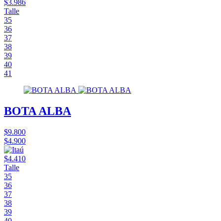
$3.986
Talle
35
36
37
38
39
40
41
BOTA ALBA
$9.800
$4.900
$4.410
Talle
35
36
37
38
39
40