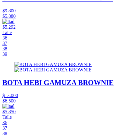
$9.800
$5.880
$5.292
Talle
36
37
38
39
BOTA HEBI GAMUZA BROWNIE
$13.000
$6.500
$5.850
Talle
36
37
38