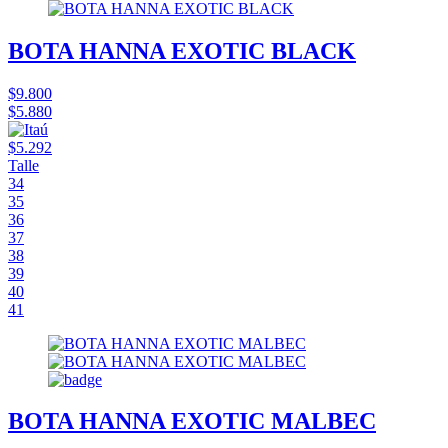
BOTA HANNA EXOTIC BLACK
$9.800
$5.880
$5.292
Talle
34
35
36
37
38
39
40
41
BOTA HANNA EXOTIC MALBEC