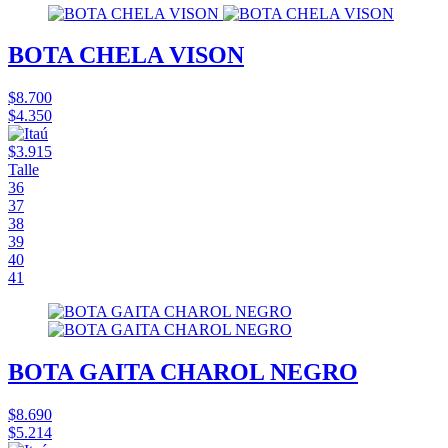
BOTA CHELA VISON
$8.700
$4.350
$3.915
Talle
36
37
38
39
40
41
BOTA GAITA CHAROL NEGRO
$8.690
$5.214