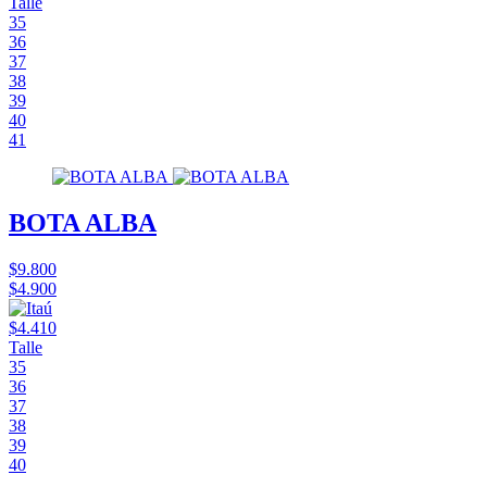
Talle
35
36
37
38
39
40
41
BOTA ALBA
$9.800
$4.900
$4.410
Talle
35
36
37
38
39
40