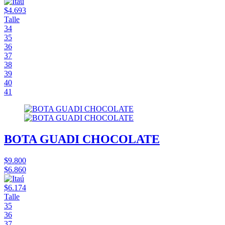
$4.693
Talle
34
35
36
37
38
39
40
41
BOTA GUADI CHOCOLATE
$9.800
$6.860
$6.174
Talle
35
36
37