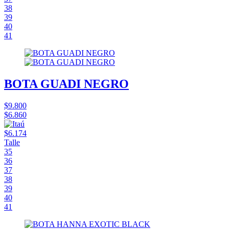
38
39
40
41
BOTA GUADI NEGRO
$9.800
$6.860
$6.174
Talle
35
36
37
38
39
40
41