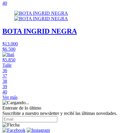
40
BOTA INGRID NEGRA
$13.000
$6.500
$5.850
Talle
36
37
38
39
40
Ver más
Enterate de lo último
Suscribite a nuestro newsletter y recibí las últimas novedades.