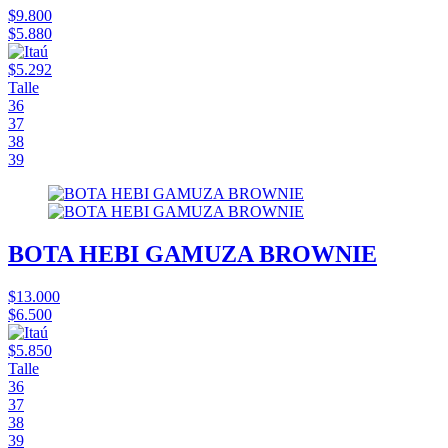
$9.800
$5.880
$5.292
Talle
36
37
38
39
BOTA HEBI GAMUZA BROWNIE
$13.000
$6.500
$5.850
Talle
36
37
38
39