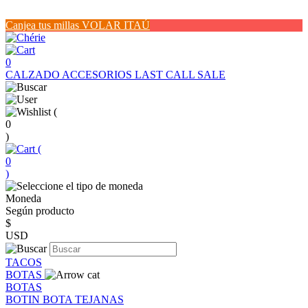
Canjea tus millas VOLAR ITAÚ
0
CALZADO
ACCESORIOS
LAST CALL SALE
(
0
)
(
0
)
Moneda
Según producto
$
USD
TACOS
BOTAS
BOTAS
BOTIN
BOTA
TEJANAS