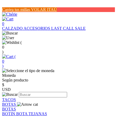
Canjea tus millas VOLAR ITAÚ
0
CALZADO
ACCESORIOS
LAST CALL SALE
(
0
)
(
0
)
Moneda
Según producto
$
USD
TACOS
BOTAS
BOTAS
BOTIN
BOTA
TEJANAS