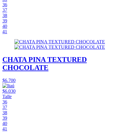
36
37
38
39
40
41
CHATA PINA TEXTURED
CHOCOLATE
$6.700
$6.030
Talle
36
37
38
39
40
41