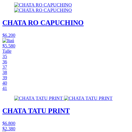
CHATA RO CAPUCHINO
$6.200
$5.580
Talle
35
36
37
38
39
40
41
CHATA TATU PRINT
$6.800
$2.380