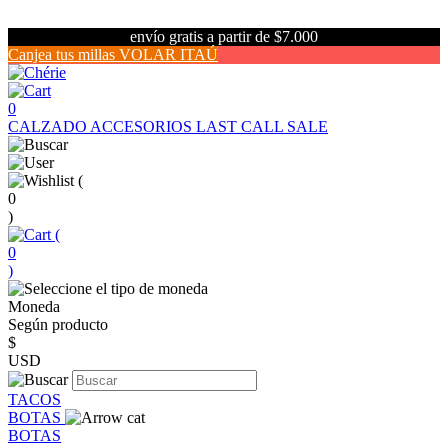
envío gratis a partir de $7.000
Canjea tus millas VOLAR ITAÚ
0
CALZADO
ACCESORIOS
LAST CALL SALE
(
0
)
(
0
)
Moneda
Según producto
$
USD
TACOS
BOTAS
BOTAS