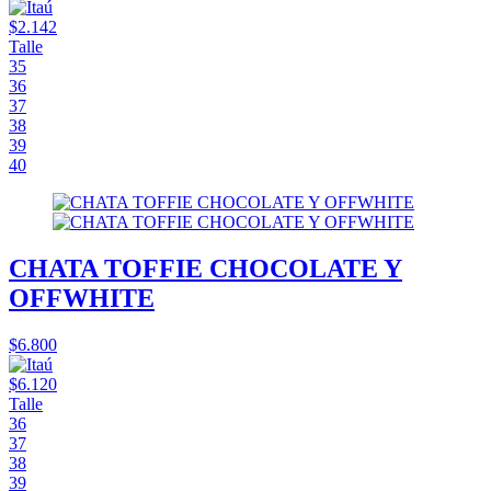
$2.142
Talle
35
36
37
38
39
40
CHATA TOFFIE CHOCOLATE Y
OFFWHITE
$6.800
$6.120
Talle
36
37
38
39