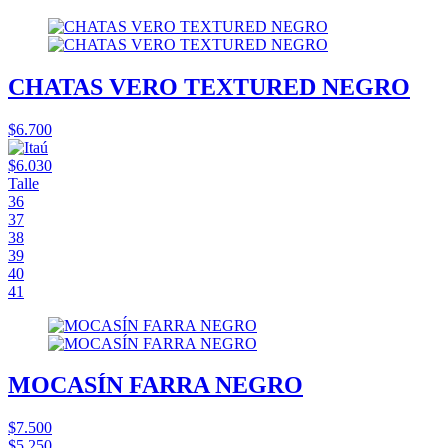
CHATAS VERO TEXTURED NEGRO
$6.700
$6.030
Talle
36
37
38
39
40
41
MOCASÍN FARRA NEGRO
$7.500
$5.250