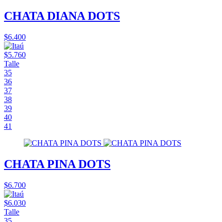
CHATA DIANA DOTS
$6.400
$5.760
Talle
35
36
37
38
39
40
41
CHATA PINA DOTS
$6.700
$6.030
Talle
35