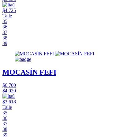
$4.725
Talle
35
36
37
38
39
MOCASÍN FEFI
$6.700
$4.020
$3.618
Talle
35
36
37
38
39