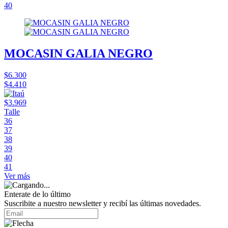
40
MOCASIN GALIA NEGRO
$6.300
$4.410
$3.969
Talle
36
37
38
39
40
41
Ver más
Enterate de lo último
Suscribite a nuestro newsletter y recibí las últimas novedades.