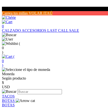
Canjea tus millas VOLAR ITAÚ
0
CALZADO
ACCESORIOS
LAST CALL SALE
(
0
)
(
0
)
Moneda
Según producto
$
USD
TACOS
BOTAS
BOTAS