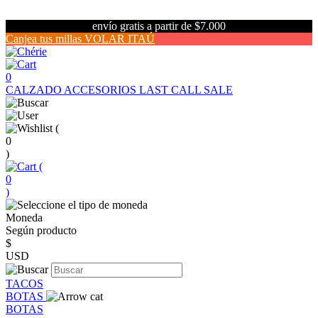
envío gratis a partir de $7.000
Canjea tus millas VOLAR ITAÚ
0
CALZADO
ACCESORIOS
LAST CALL SALE
(
0
)
(
0
)
Moneda
Según producto
$
USD
TACOS
BOTAS
BOTAS