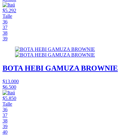
$5.292
Talle
36
37
38
39
BOTA HEBI GAMUZA BROWNIE
$13.000
$6.500
$5.850
Talle
36
37
38
39
40