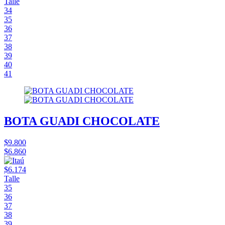
Talle
34
35
36
37
38
39
40
41
BOTA GUADI CHOCOLATE
$9.800
$6.860
$6.174
Talle
35
36
37
38
39