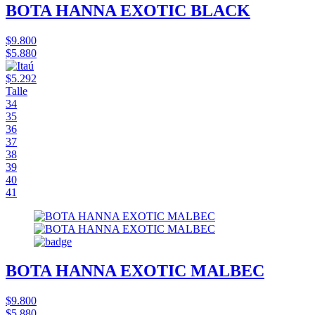
BOTA HANNA EXOTIC BLACK
$9.800
$5.880
$5.292
Talle
34
35
36
37
38
39
40
41
BOTA HANNA EXOTIC MALBEC
$9.800
$5.880