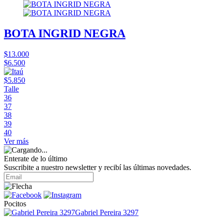
BOTA INGRID NEGRA
$13.000
$6.500
$5.850
Talle
36
37
38
39
40
Ver más
Enterate de lo último
Suscribite a nuestro newsletter y recibí las últimas novedades.
Pocitos
Gabriel Pereira 3297