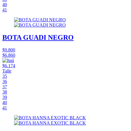
40
41
BOTA GUADI NEGRO
$9.800
$6.860
$6.174
Talle
35
36
37
38
39
40
41