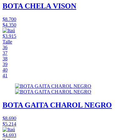
BOTA CHELA VISON
$8.700
$4.350
$3.915
Talle
36
37
38
39
40
41
BOTA GAITA CHAROL NEGRO
$8.690
$5.214
$4.693