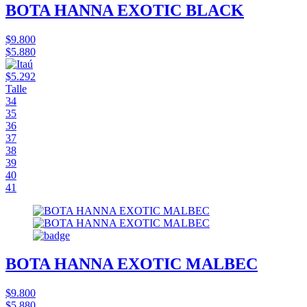
BOTA HANNA EXOTIC BLACK
$9.800
$5.880
$5.292
Talle
34
35
36
37
38
39
40
41
BOTA HANNA EXOTIC MALBEC
$9.800
$5.880