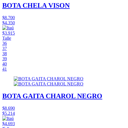
BOTA CHELA VISON
$8.700
$4.350
$3.915
Talle
36
37
38
39
40
41
BOTA GAITA CHAROL NEGRO
$8.690
$5.214
$4.693