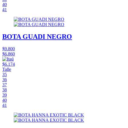
40
41
BOTA GUADI NEGRO
$9.800
$6.860
$6.174
Talle
35
36
37
38
39
40
41