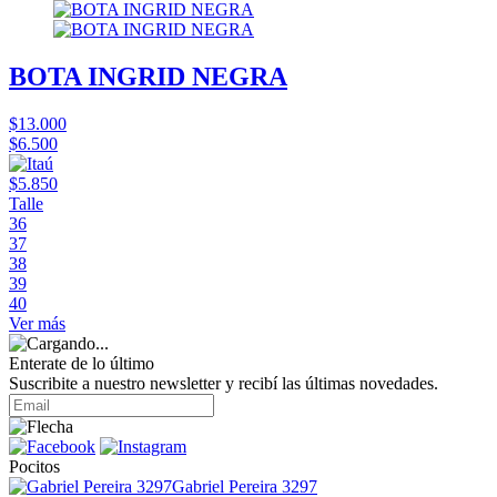
BOTA INGRID NEGRA
$13.000
$6.500
$5.850
Talle
36
37
38
39
40
Ver más
Enterate de lo último
Suscribite a nuestro newsletter y recibí las últimas novedades.
Pocitos
Gabriel Pereira 3297