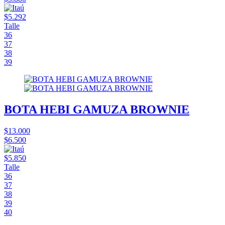
$5.292
Talle
36
37
38
39
BOTA HEBI GAMUZA BROWNIE
$13.000
$6.500
$5.850
Talle
36
37
38
39
40