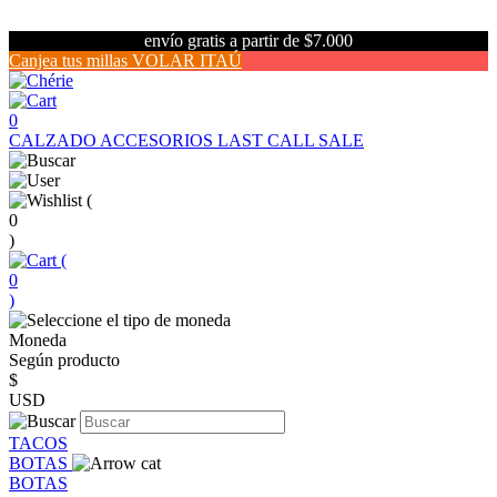
envío gratis a partir de $7.000
Canjea tus millas VOLAR ITAÚ
0
CALZADO
ACCESORIOS
LAST CALL SALE
(
0
)
(
0
)
Moneda
Según producto
$
USD
TACOS
BOTAS
BOTAS