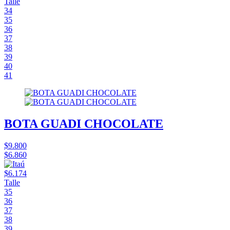
Talle
34
35
36
37
38
39
40
41
BOTA GUADI CHOCOLATE
$9.800
$6.860
$6.174
Talle
35
36
37
38
39