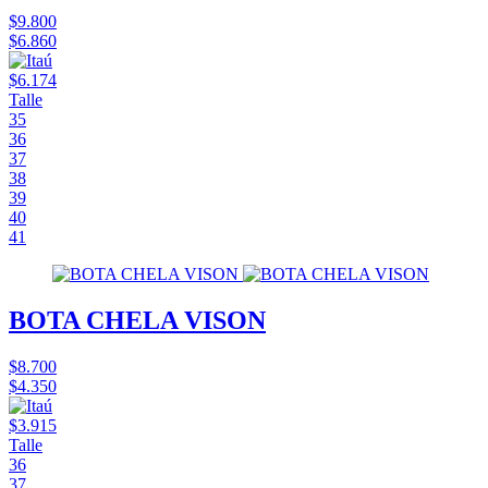
$9.800
$6.860
$6.174
Talle
35
36
37
38
39
40
41
BOTA CHELA VISON
$8.700
$4.350
$3.915
Talle
36
37