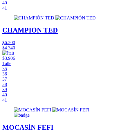
40
41
CHAMPIÓN TED
$6.200
$4.340
$3.906
Talle
35
36
37
38
39
40
41
MOCASÍN FEFI