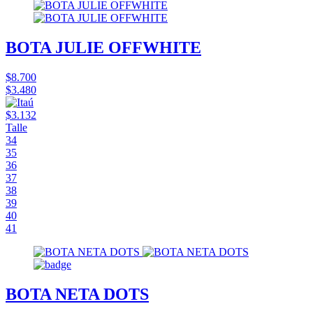
BOTA JULIE OFFWHITE
$8.700
$3.480
$3.132
Talle
34
35
36
37
38
39
40
41
BOTA NETA DOTS