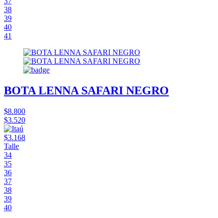
37
38
39
40
41
BOTA LENNA SAFARI NEGRO
$8.800
$3.520
$3.168
Talle
34
35
36
37
38
39
40