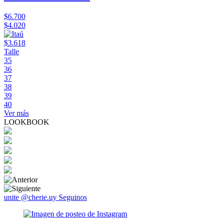
$6.700
$4.020
$3.618
Talle
35
36
37
38
39
40
Ver más
LOOKBOOK
unite @cherie.uy
Seguinos