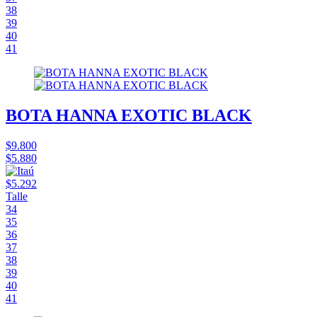
38
39
40
41
BOTA HANNA EXOTIC BLACK
$9.800
$5.880
$5.292
Talle
34
35
36
37
38
39
40
41