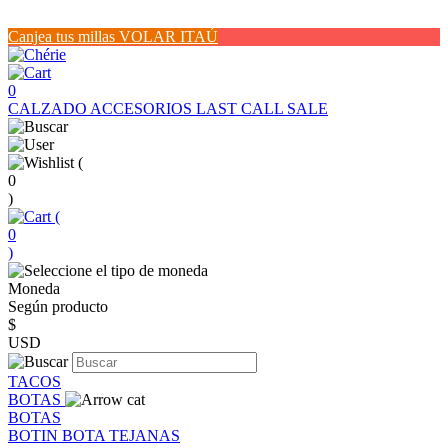
Canjea tus millas VOLAR ITAÚ
0
CALZADO
ACCESORIOS
LAST CALL SALE
(
0
)
(
0
)
Moneda
Según producto
$
USD
TACOS
BOTAS
BOTAS
BOTIN
BOTA
TEJANAS