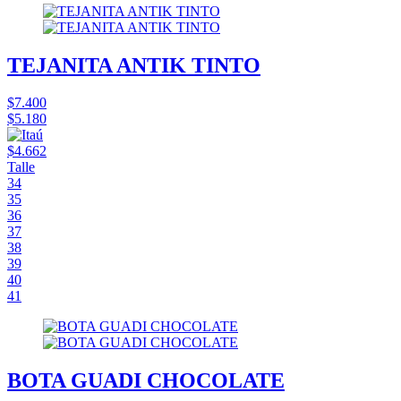
TEJANITA ANTIK TINTO
$7.400
$5.180
$4.662
Talle
34
35
36
37
38
39
40
41
BOTA GUADI CHOCOLATE