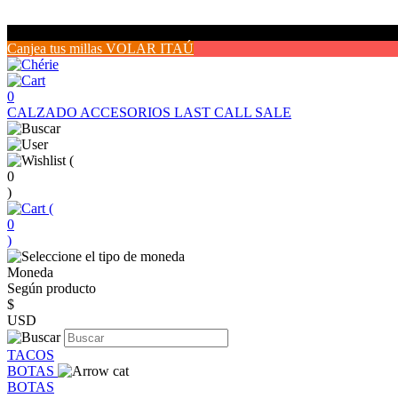
Canjea tus millas VOLAR ITAÚ
0
CALZADO
ACCESORIOS
LAST CALL SALE
(
0
)
(
0
)
Moneda
Según producto
$
USD
TACOS
BOTAS
BOTAS