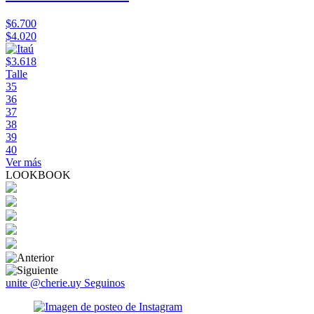
$6.700
$4.020
$3.618
Talle
35
36
37
38
39
40
Ver más
LOOKBOOK
unite @cherie.uy
Seguinos