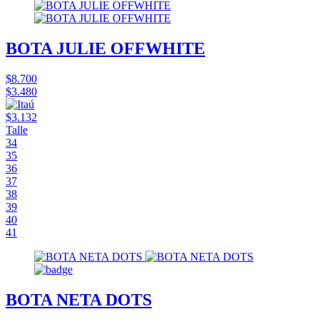
BOTA JULIE OFFWHITE
$8.700
$3.480
$3.132
Talle
34
35
36
37
38
39
40
41
BOTA NETA DOTS