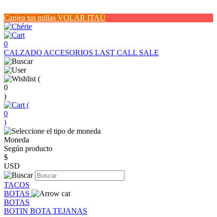
Canjea tus millas VOLAR ITAÚ
0
CALZADO
ACCESORIOS
LAST CALL SALE
(
0
)
(
0
)
Moneda
Según producto
$
USD
TACOS
BOTAS
BOTAS
BOTIN
BOTA
TEJANAS