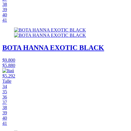
38
39
40
41
BOTA HANNA EXOTIC BLACK
$9.800
$5.880
$5.292
Talle
34
35
36
37
38
39
40
41