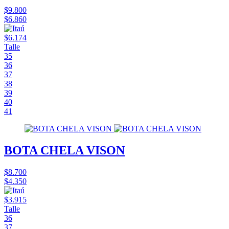
$9.800
$6.860
$6.174
Talle
35
36
37
38
39
40
41
BOTA CHELA VISON
$8.700
$4.350
$3.915
Talle
36
37