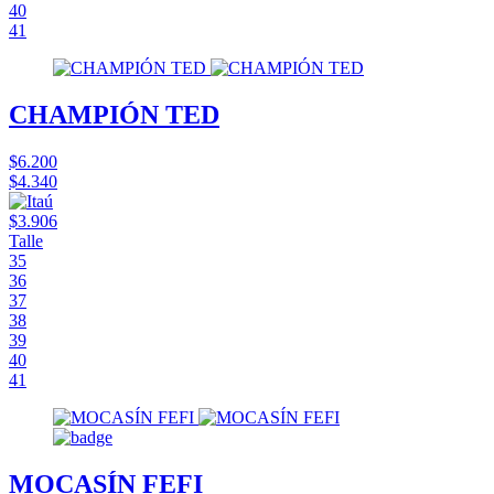
40
41
CHAMPIÓN TED
$6.200
$4.340
$3.906
Talle
35
36
37
38
39
40
41
MOCASÍN FEFI