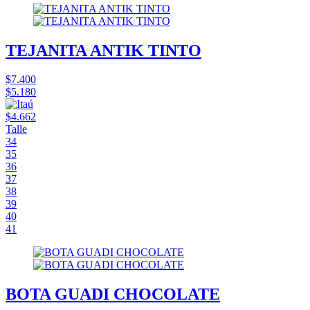
TEJANITA ANTIK TINTO
$7.400
$5.180
$4.662
Talle
34
35
36
37
38
39
40
41
BOTA GUADI CHOCOLATE