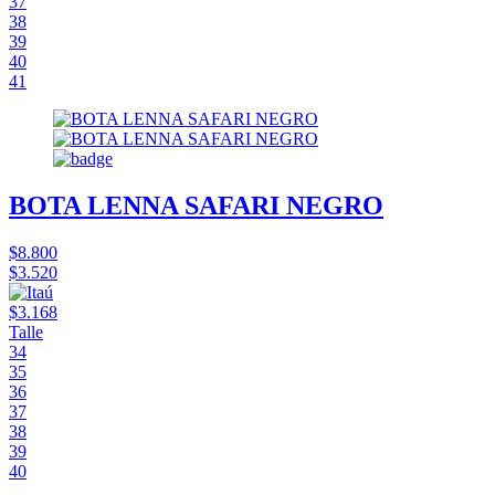
37
38
39
40
41
BOTA LENNA SAFARI NEGRO
$8.800
$3.520
$3.168
Talle
34
35
36
37
38
39
40