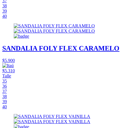
37
38
39
40
SANDALIA FOLY FLEX CARAMELO
$5.900
$5.310
Talle
35
36
37
38
39
40