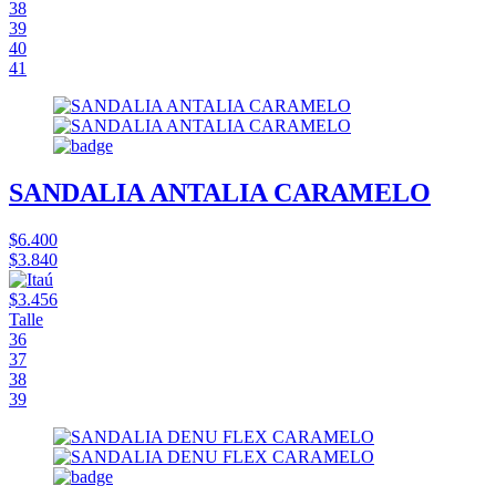
38
39
40
41
SANDALIA ANTALIA CARAMELO
$6.400
$3.840
$3.456
Talle
36
37
38
39