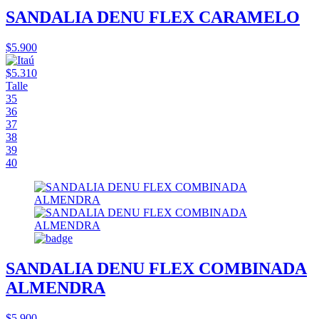
SANDALIA DENU FLEX CARAMELO
$5.900
$5.310
Talle
35
36
37
38
39
40
SANDALIA DENU FLEX COMBINADA
ALMENDRA
$5.900