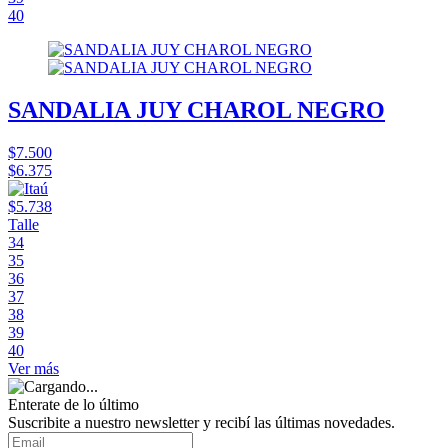
40
SANDALIA JUY CHAROL NEGRO
$7.500
$6.375
$5.738
Talle
34
35
36
37
38
39
40
Ver más
Enterate de lo último
Suscribite a nuestro newsletter y recibí las últimas novedades.