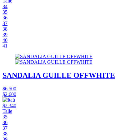
Talle
34
35
36
37
38
39
40
41
SANDALIA GUILLE OFFWHITE
$6.500
$2.600
$2.340
Talle
35
36
37
38
39