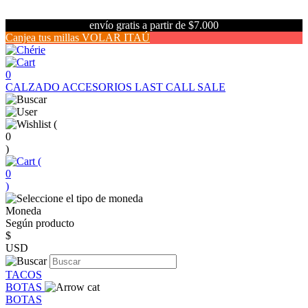
envío gratis a partir de $7.000
Canjea tus millas VOLAR ITAÚ
0
CALZADO
ACCESORIOS
LAST CALL SALE
(
0
)
(
0
)
Moneda
Según producto
$
USD
TACOS
BOTAS
BOTAS