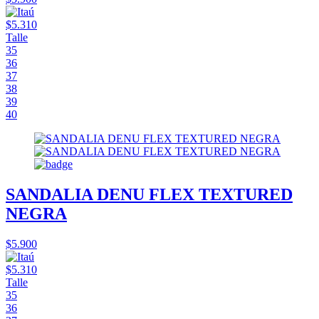
$5.310
Talle
35
36
37
38
39
40
SANDALIA DENU FLEX TEXTURED
NEGRA
$5.900
$5.310
Talle
35
36