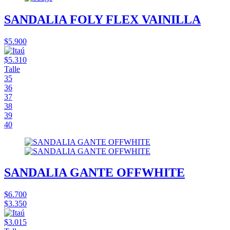
SANDALIA FOLY FLEX VAINILLA
$5.900
$5.310
Talle
35
36
37
38
39
40
SANDALIA GANTE OFFWHITE
$6.700
$3.350
$3.015