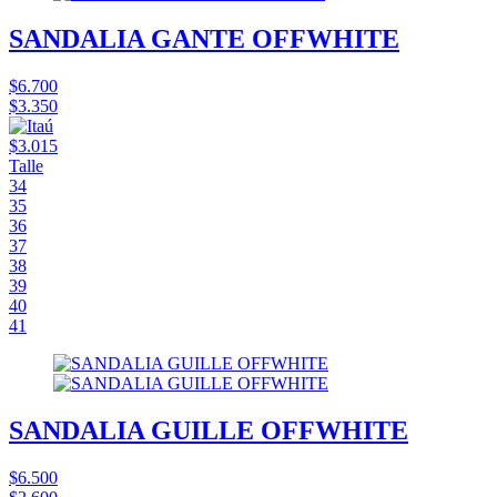
SANDALIA GANTE OFFWHITE
$6.700
$3.350
$3.015
Talle
34
35
36
37
38
39
40
41
SANDALIA GUILLE OFFWHITE
$6.500