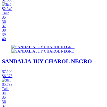
$2.600
$2.340
Talle
35
36
37
38
39
40
SANDALIA JUY CHAROL NEGRO
$7.500
$6.375
$5.738
Talle
34
35
36
37