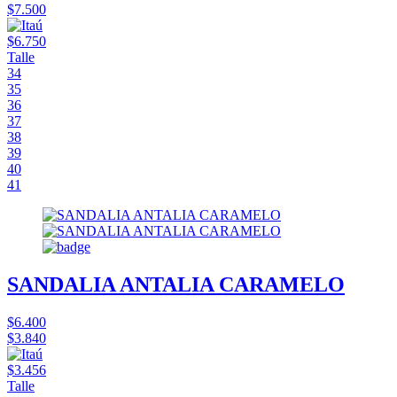
$7.500
$6.750
Talle
34
35
36
37
38
39
40
41
SANDALIA ANTALIA CARAMELO
$6.400
$3.840
$3.456
Talle