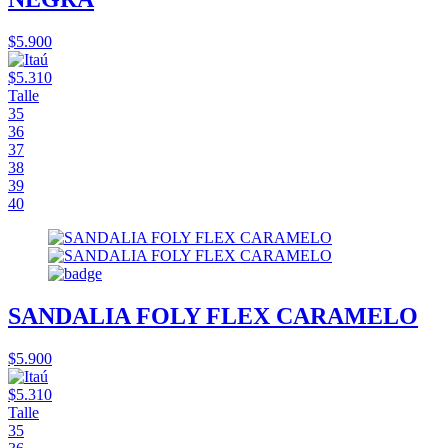
$5.900
$5.310
Talle
35
36
37
38
39
40
SANDALIA FOLY FLEX CARAMELO
$5.900
$5.310
Talle
35