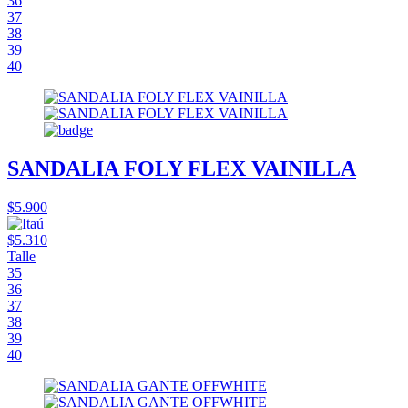
36
37
38
39
40
SANDALIA FOLY FLEX VAINILLA
$5.900
$5.310
Talle
35
36
37
38
39
40