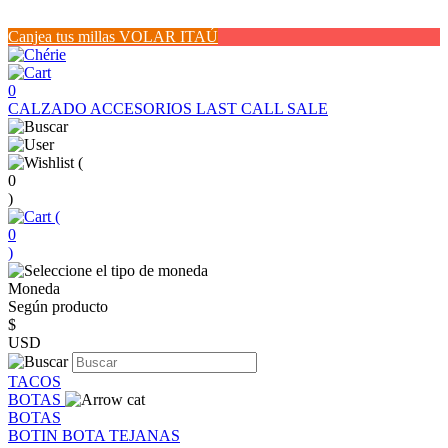
Canjea tus millas VOLAR ITAÚ
0
CALZADO
ACCESORIOS
LAST CALL SALE
(
0
)
(
0
)
Moneda
Según producto
$
USD
TACOS
BOTAS
BOTAS
BOTIN
BOTA
TEJANAS