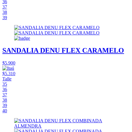
36
37
38
39
SANDALIA DENU FLEX CARAMELO
$5.900
$5.310
Talle
35
36
37
38
39
40