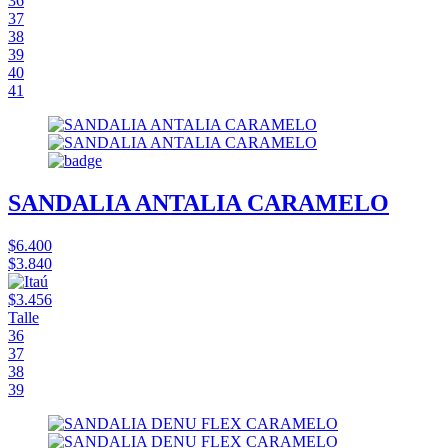
36
37
38
39
40
41
SANDALIA ANTALIA CARAMELO
$6.400
$3.840
$3.456
Talle
36
37
38
39