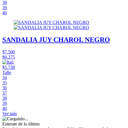
38
39
40
SANDALIA JUY CHAROL NEGRO
$7.500
$6.375
$5.738
Talle
34
35
36
37
38
39
40
Ver más
Enterate de lo último