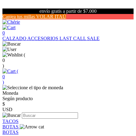
envío gratis a partir de $7.000
Canjea tus millas VOLAR ITAÚ
0
CALZADO
ACCESORIOS
LAST CALL SALE
(
0
)
(
0
)
Moneda
Según producto
$
USD
TACOS
BOTAS
BOTAS