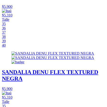
$5.900
$5.310
Talle
35
36
37
38
39
40
SANDALIA DENU FLEX TEXTURED
NEGRA
$5.900
$5.310
Talle
35