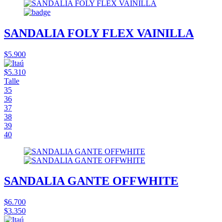
SANDALIA FOLY FLEX VAINILLA
$5.900
$5.310
Talle
35
36
37
38
39
40
SANDALIA GANTE OFFWHITE
$6.700
$3.350