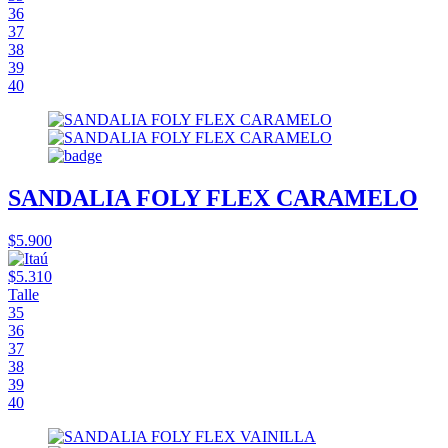
36
37
38
39
40
SANDALIA FOLY FLEX CARAMELO
$5.900
$5.310
Talle
35
36
37
38
39
40