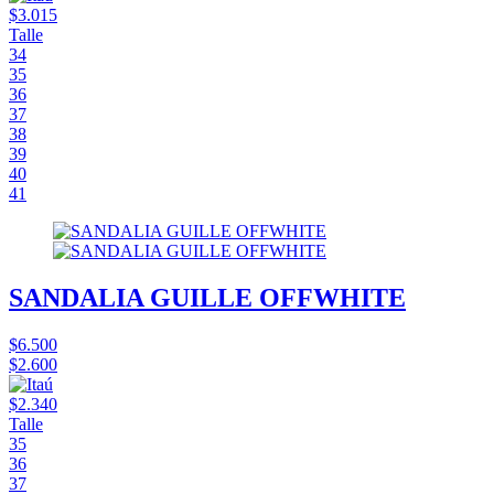
$3.015
Talle
34
35
36
37
38
39
40
41
SANDALIA GUILLE OFFWHITE
$6.500
$2.600
$2.340
Talle
35
36
37