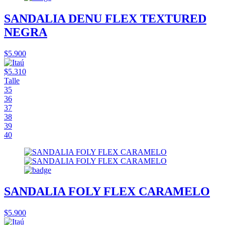
SANDALIA DENU FLEX TEXTURED
NEGRA
$5.900
$5.310
Talle
35
36
37
38
39
40
SANDALIA FOLY FLEX CARAMELO
$5.900