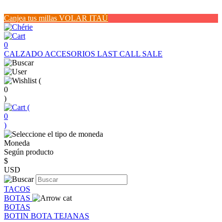
Canjea tus millas VOLAR ITAÚ
0
CALZADO
ACCESORIOS
LAST CALL SALE
(
0
)
(
0
)
Moneda
Según producto
$
USD
TACOS
BOTAS
BOTAS
BOTIN
BOTA
TEJANAS