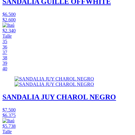
SANDALIA GUILLE OFFWHITE
$6.500
$2.600
$2.340
Talle
35
36
37
38
39
40
SANDALIA JUY CHAROL NEGRO
$7.500
$6.375
$5.738
Talle