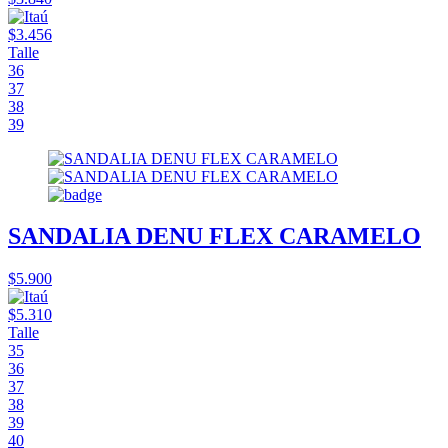
$3.456
Talle
36
37
38
39
SANDALIA DENU FLEX CARAMELO
$5.900
$5.310
Talle
35
36
37
38
39
40