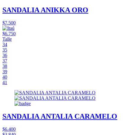
SANDALIA ANIKKA ORO
$7.500
$6.750
Talle
34
35
36
37
38
39
40
41
SANDALIA ANTALIA CARAMELO
$6.400
$3.840