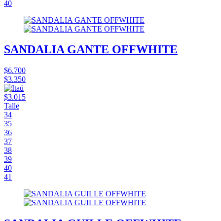
40
SANDALIA GANTE OFFWHITE
$6.700
$3.350
$3.015
Talle
34
35
36
37
38
39
40
41