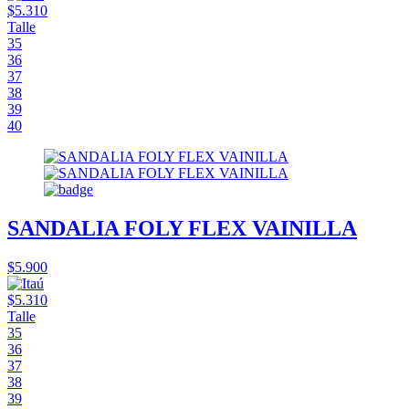
$5.310
Talle
35
36
37
38
39
40
SANDALIA FOLY FLEX VAINILLA
$5.900
$5.310
Talle
35
36
37
38
39