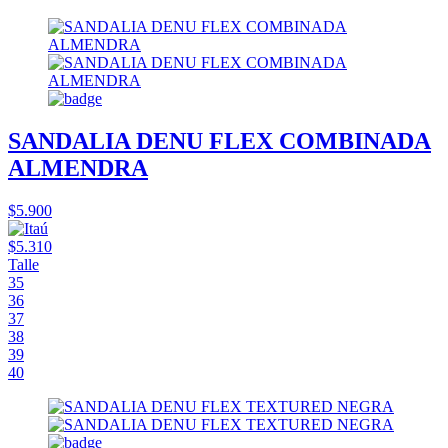
SANDALIA DENU FLEX COMBINADA
ALMENDRA
$5.900
$5.310
Talle
35
36
37
38
39
40