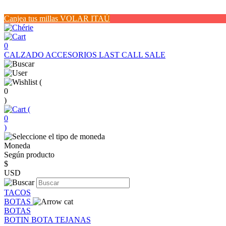
Canjea tus millas VOLAR ITAÚ
0
CALZADO
ACCESORIOS
LAST CALL SALE
(
0
)
(
0
)
Moneda
Según producto
$
USD
TACOS
BOTAS
BOTAS
BOTIN
BOTA
TEJANAS