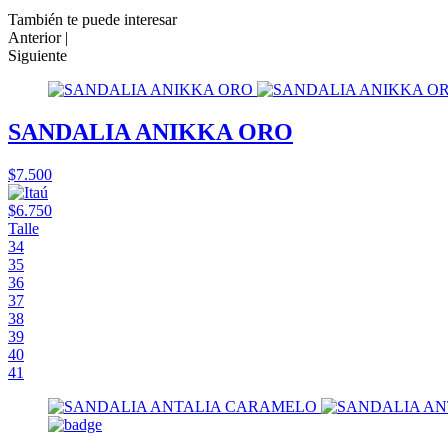
También te puede interesar
Anterior |
Siguiente
SANDALIA ANIKKA ORO
$7.500
$6.750
Talle
34
35
36
37
38
39
40
41