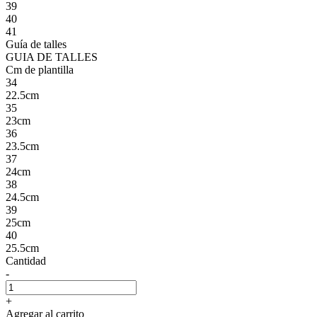
39
40
41
Guía de talles
GUIA DE TALLES
Cm de plantilla
34
22.5cm
35
23cm
36
23.5cm
37
24cm
38
24.5cm
39
25cm
40
25.5cm
Cantidad
-
+
Agregar al carrito