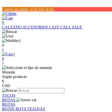
Canjea tus millas VOLAR ITAÚ
0
CALZADO
ACCESORIOS
LAST CALL SALE
(
0
)
(
0
)
Moneda
Según producto
$
USD
TACOS
BOTAS
BOTAS
BOTIN
BOTA
TEJANAS