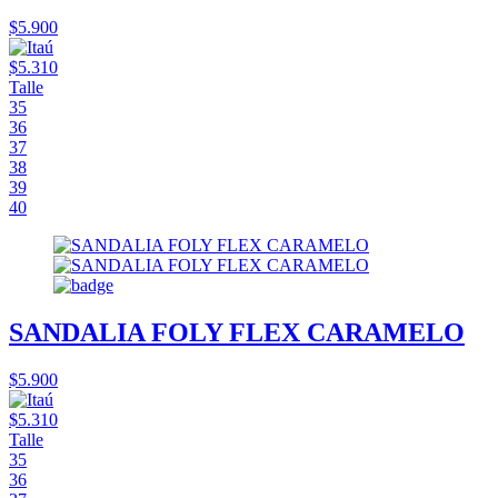
$5.900
$5.310
Talle
35
36
37
38
39
40
SANDALIA FOLY FLEX CARAMELO
$5.900
$5.310
Talle
35
36