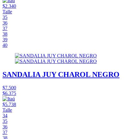
$2.340
Talle
35
36
37
38
39
40
SANDALIA JUY CHAROL NEGRO
$7.500
$6.375
$5.738
Talle
34
35
36
37
38