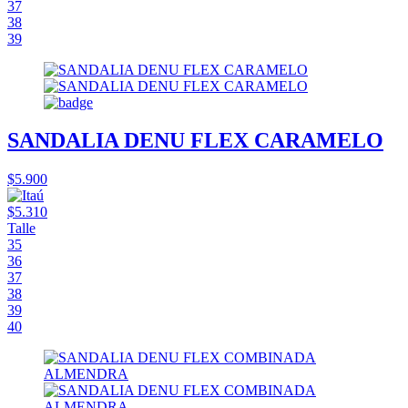
37
38
39
SANDALIA DENU FLEX CARAMELO
$5.900
$5.310
Talle
35
36
37
38
39
40