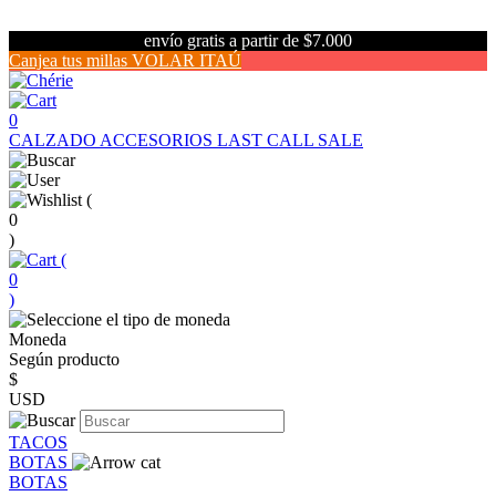
envío gratis a partir de $7.000
Canjea tus millas VOLAR ITAÚ
0
CALZADO
ACCESORIOS
LAST CALL SALE
(
0
)
(
0
)
Moneda
Según producto
$
USD
TACOS
BOTAS
BOTAS