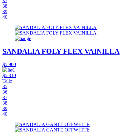
37
38
39
40
SANDALIA FOLY FLEX VAINILLA
$5.900
$5.310
Talle
35
36
37
38
39
40