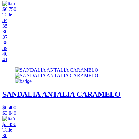
$6.750
Talle
34
35
36
37
38
39
40
41
SANDALIA ANTALIA CARAMELO
$6.400
$3.840
$3.456
Talle
36