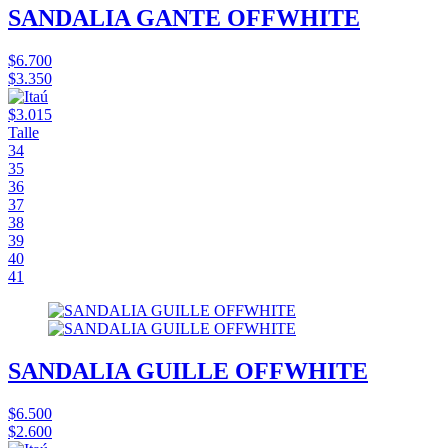
SANDALIA GANTE OFFWHITE
$6.700
$3.350
$3.015
Talle
34
35
36
37
38
39
40
41
SANDALIA GUILLE OFFWHITE
$6.500
$2.600