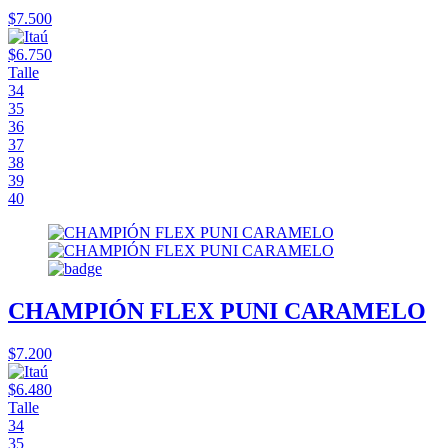
$7.500
$6.750
Talle
34
35
36
37
38
39
40
CHAMPIÓN FLEX PUNI CARAMELO
$7.200
$6.480
Talle
34
35