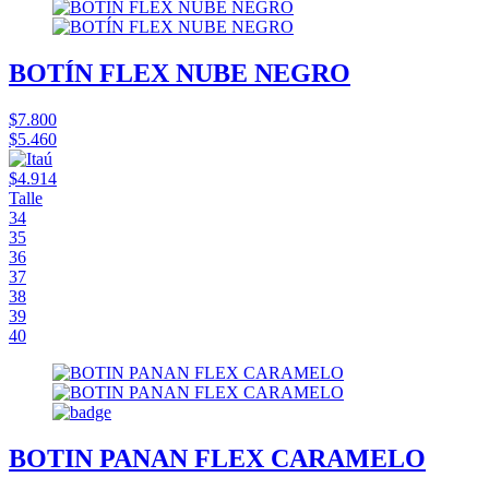
BOTÍN FLEX NUBE NEGRO
$7.800
$5.460
$4.914
Talle
34
35
36
37
38
39
40
BOTIN PANAN FLEX CARAMELO