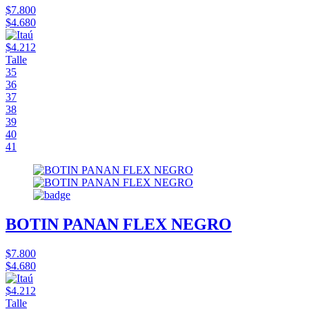
$7.800
$4.680
$4.212
Talle
35
36
37
38
39
40
41
BOTIN PANAN FLEX NEGRO
$7.800
$4.680
$4.212
Talle