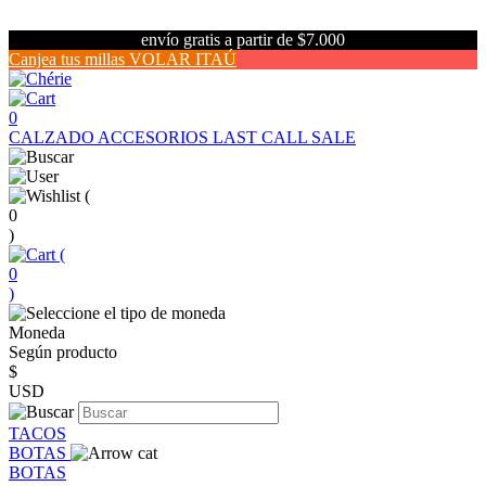
envío gratis a partir de $7.000
Canjea tus millas VOLAR ITAÚ
0
CALZADO
ACCESORIOS
LAST CALL SALE
(
0
)
(
0
)
Moneda
Según producto
$
USD
TACOS
BOTAS
BOTAS