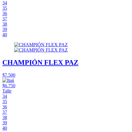
34
35
36
37
38
39
40
CHAMPIÓN FLEX PAZ
$7.500
$6.750
Talle
34
35
36
37
38
39
40