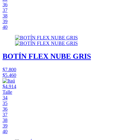
36
37
38
39
40
BOTÍN FLEX NUBE GRIS
$7.800
$5.460
$4.914
Talle
34
35
36
37
38
39
40