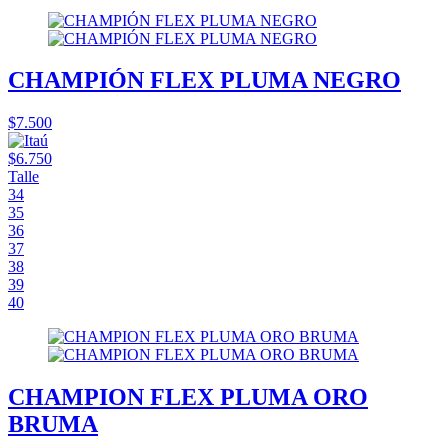
CHAMPIÓN FLEX PLUMA NEGRO
$7.500
$6.750
Talle
34
35
36
37
38
39
40
CHAMPION FLEX PLUMA ORO
BRUMA