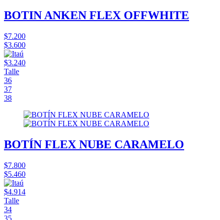
BOTIN ANKEN FLEX OFFWHITE
$7.200
$3.600
$3.240
Talle
36
37
38
BOTÍN FLEX NUBE CARAMELO
$7.800
$5.460
$4.914
Talle
34
35