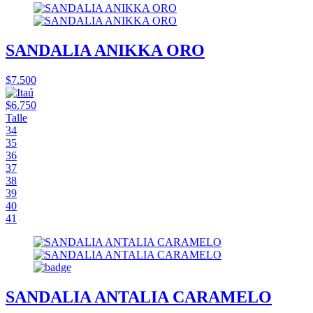
SANDALIA ANIKKA ORO
$7.500
$6.750
Talle
34
35
36
37
38
39
40
41
SANDALIA ANTALIA CARAMELO