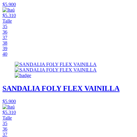
$5.900
$5.310
Talle
35
36
37
38
39
40
SANDALIA FOLY FLEX VAINILLA
$5.900
$5.310
Talle
35
36
37