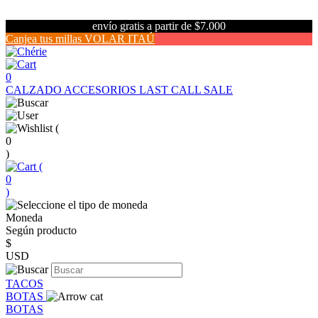
envío gratis a partir de $7.000
Canjea tus millas VOLAR ITAÚ
0
CALZADO
ACCESORIOS
LAST CALL SALE
(
0
)
(
0
)
Moneda
Según producto
$
USD
TACOS
BOTAS
BOTAS