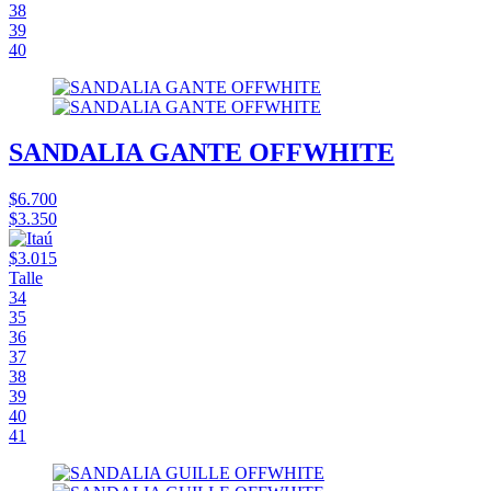
38
39
40
SANDALIA GANTE OFFWHITE
$6.700
$3.350
$3.015
Talle
34
35
36
37
38
39
40
41