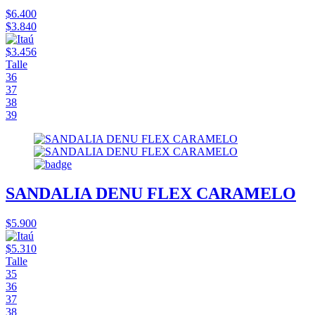
$6.400
$3.840
$3.456
Talle
36
37
38
39
SANDALIA DENU FLEX CARAMELO
$5.900
$5.310
Talle
35
36
37
38