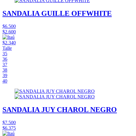
SANDALIA GUILLE OFFWHITE
$6.500
$2.600
$2.340
Talle
35
36
37
38
39
40
SANDALIA JUY CHAROL NEGRO
$7.500
$6.375