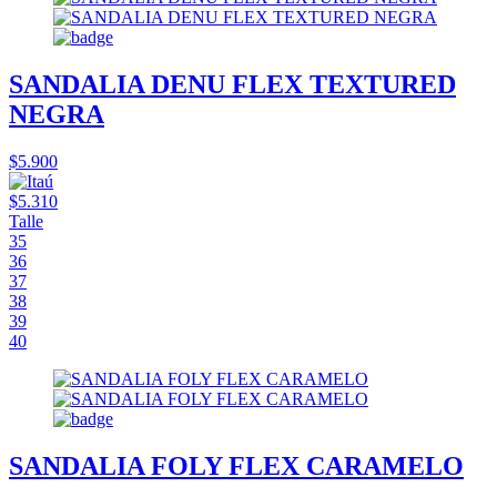
SANDALIA DENU FLEX TEXTURED
NEGRA
$5.900
$5.310
Talle
35
36
37
38
39
40
SANDALIA FOLY FLEX CARAMELO