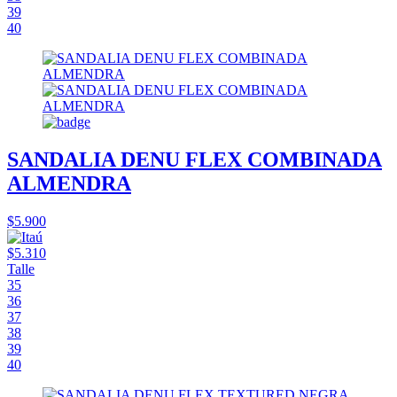
39
40
SANDALIA DENU FLEX COMBINADA
ALMENDRA
$5.900
$5.310
Talle
35
36
37
38
39
40