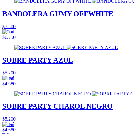
BANDOLERA GUMY OFFWHITE
$7.500
$6.750
SOBRE PARTY AZUL
$5.200
$4.680
SOBRE PARTY CHAROL NEGRO
$5.200
$4.680