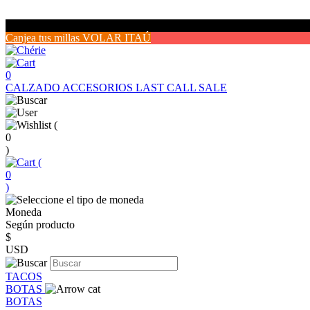
Canjea tus millas VOLAR ITAÚ
0
CALZADO
ACCESORIOS
LAST CALL SALE
(
0
)
(
0
)
Moneda
Según producto
$
USD
TACOS
BOTAS
BOTAS