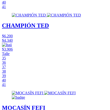
40
41
CHAMPIÓN TED
$6.200
$4.340
$3.906
Talle
35
36
37
38
39
40
41
MOCASÍN FEFI