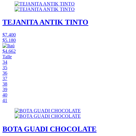
TEJANITA ANTIK TINTO
$7.400
$5.180
$4.662
Talle
34
35
36
37
38
39
40
41
BOTA GUADI CHOCOLATE