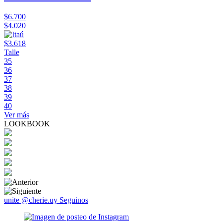
$6.700
$4.020
$3.618
Talle
35
36
37
38
39
40
Ver más
LOOKBOOK
unite @cherie.uy
Seguinos