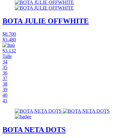
BOTA JULIE OFFWHITE
$8.700
$3.480
$3.132
Talle
34
35
36
37
38
39
40
41
BOTA NETA DOTS