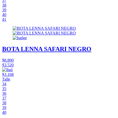
37
38
39
40
41
BOTA LENNA SAFARI NEGRO
$8.800
$3.520
$3.168
Talle
34
35
36
37
38
39
40