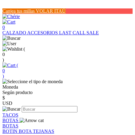
Canjea tus millas VOLAR ITAÚ
0
CALZADO
ACCESORIOS
LAST CALL SALE
(
0
)
(
0
)
Moneda
Según producto
$
USD
TACOS
BOTAS
BOTAS
BOTIN
BOTA
TEJANAS