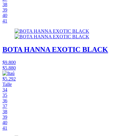
38
39
40
41
BOTA HANNA EXOTIC BLACK
$9.800
$5.880
$5.292
Talle
34
35
36
37
38
39
40
41