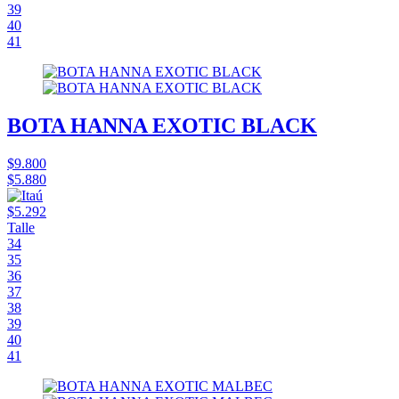
39
40
41
BOTA HANNA EXOTIC BLACK
$9.800
$5.880
$5.292
Talle
34
35
36
37
38
39
40
41