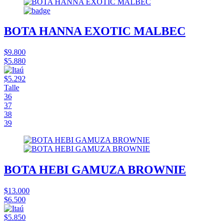
BOTA HANNA EXOTIC MALBEC
$9.800
$5.880
$5.292
Talle
36
37
38
39
BOTA HEBI GAMUZA BROWNIE
$13.000
$6.500
$5.850