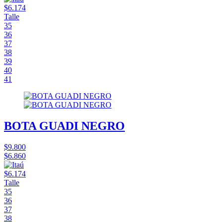
$6.174
Talle
35
36
37
38
39
40
41
BOTA GUADI NEGRO
$9.800
$6.860
$6.174
Talle
35
36
37
38