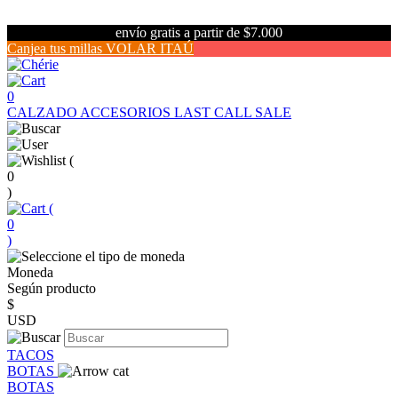
envío gratis a partir de $7.000
Canjea tus millas VOLAR ITAÚ
0
CALZADO
ACCESORIOS
LAST CALL SALE
(
0
)
(
0
)
Moneda
Según producto
$
USD
TACOS
BOTAS
BOTAS