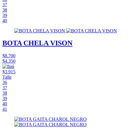
37
38
39
40
BOTA CHELA VISON
$8.700
$4.350
$3.915
Talle
36
37
38
39
40
41