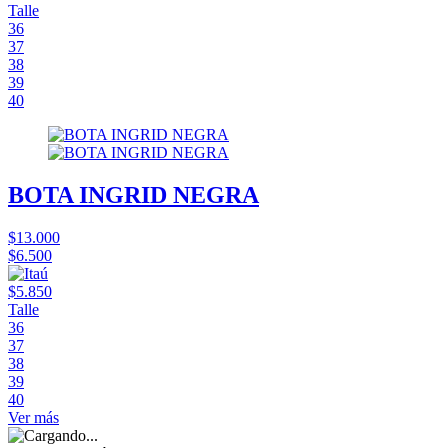
Talle
36
37
38
39
40
BOTA INGRID NEGRA
$13.000
$6.500
$5.850
Talle
36
37
38
39
40
Ver más