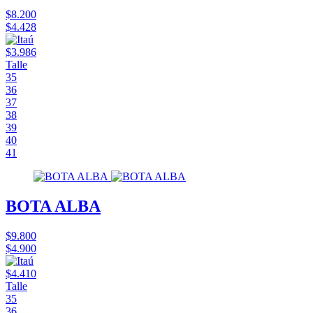
$8.200
$4.428
$3.986
Talle
35
36
37
38
39
40
41
BOTA ALBA
$9.800
$4.900
$4.410
Talle
35
36