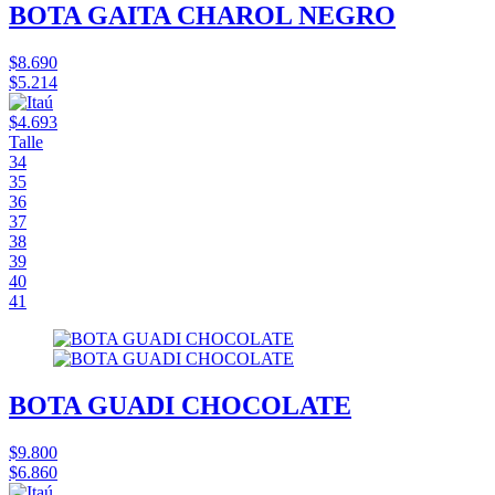
BOTA GAITA CHAROL NEGRO
$8.690
$5.214
$4.693
Talle
34
35
36
37
38
39
40
41
BOTA GUADI CHOCOLATE
$9.800
$6.860