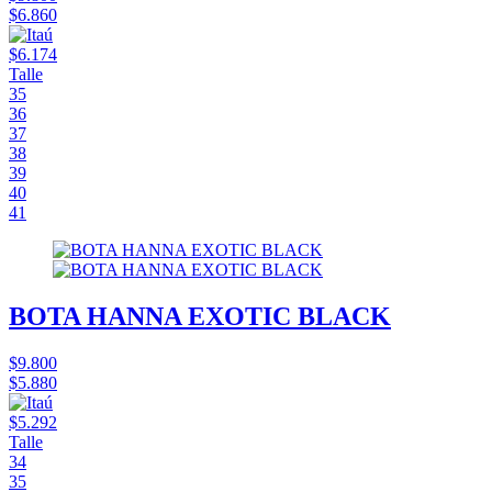
$6.860
$6.174
Talle
35
36
37
38
39
40
41
BOTA HANNA EXOTIC BLACK
$9.800
$5.880
$5.292
Talle
34
35