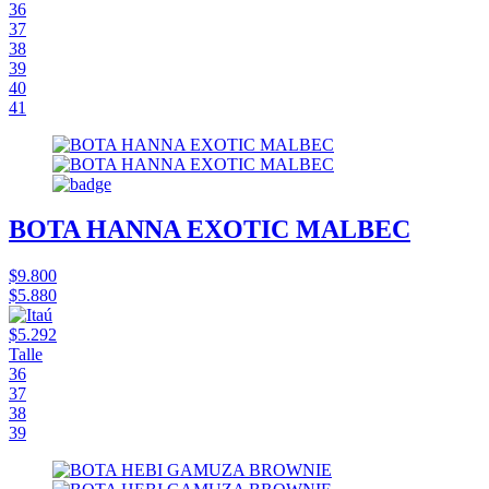
36
37
38
39
40
41
BOTA HANNA EXOTIC MALBEC
$9.800
$5.880
$5.292
Talle
36
37
38
39