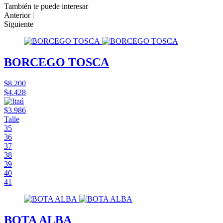
También te puede interesar
Anterior |
Siguiente
BORCEGO TOSCA
$8.200
$4.428
$3.986
Talle
35
36
37
38
39
40
41
BOTA ALBA