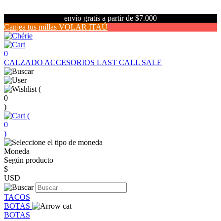
envío gratis a partir de $7.000
Canjea tus millas VOLAR ITAÚ
0
CALZADO
ACCESORIOS
LAST CALL SALE
(
0
)
(
0
)
Moneda
Según producto
$
USD
TACOS
BOTAS
BOTAS