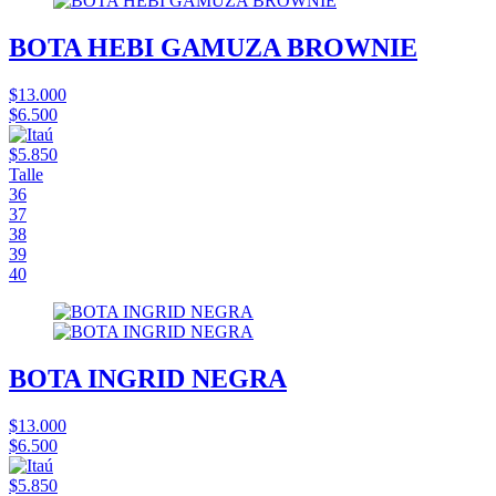
BOTA HEBI GAMUZA BROWNIE
$13.000
$6.500
$5.850
Talle
36
37
38
39
40
BOTA INGRID NEGRA
$13.000
$6.500
$5.850