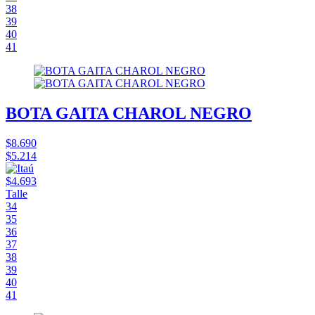
38
39
40
41
BOTA GAITA CHAROL NEGRO
$8.690
$5.214
$4.693
Talle
34
35
36
37
38
39
40
41