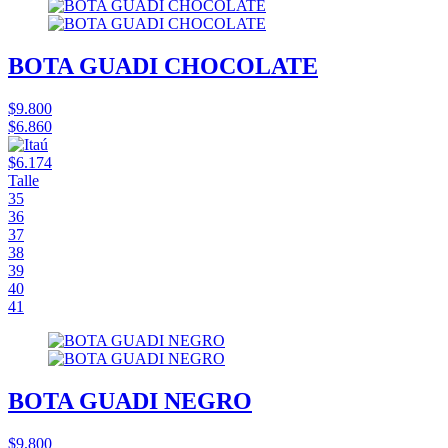
BOTA GUADI CHOCOLATE
$9.800
$6.860
$6.174
Talle
35
36
37
38
39
40
41
BOTA GUADI NEGRO
$9.800