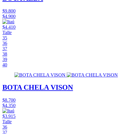
$9.800
$4.900
$4.410
Talle
35
36
37
38
39
40
BOTA CHELA VISON
$8.700
$4.350
$3.915
Talle
36
37