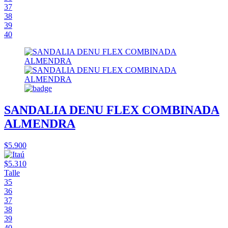
37
38
39
40
SANDALIA DENU FLEX COMBINADA
ALMENDRA
$5.900
$5.310
Talle
35
36
37
38
39
40