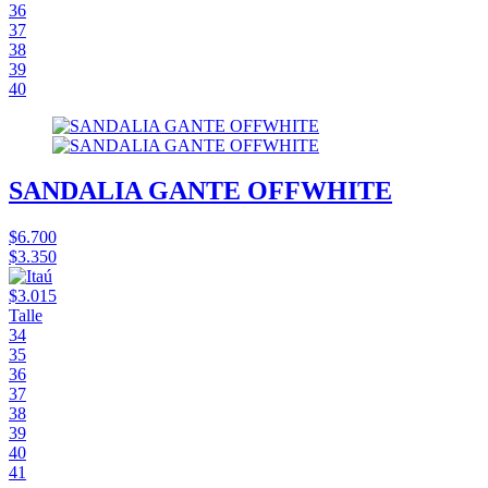
36
37
38
39
40
SANDALIA GANTE OFFWHITE
$6.700
$3.350
$3.015
Talle
34
35
36
37
38
39
40
41