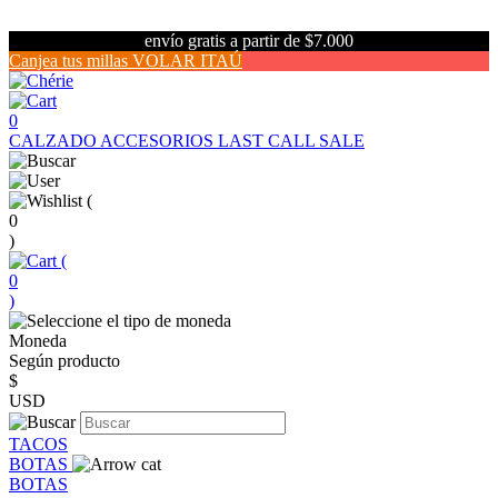
envío gratis a partir de $7.000
Canjea tus millas VOLAR ITAÚ
0
CALZADO
ACCESORIOS
LAST CALL SALE
(
0
)
(
0
)
Moneda
Según producto
$
USD
TACOS
BOTAS
BOTAS