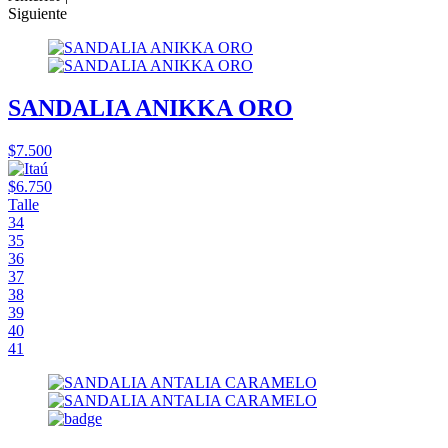
Siguiente
SANDALIA ANIKKA ORO
$7.500
$6.750
Talle
34
35
36
37
38
39
40
41