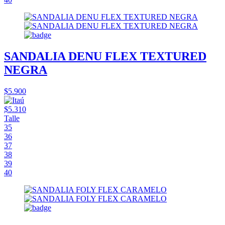
SANDALIA DENU FLEX TEXTURED
NEGRA
$5.900
$5.310
Talle
35
36
37
38
39
40