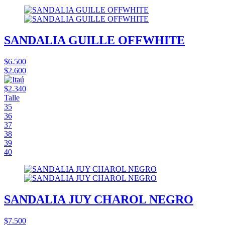
SANDALIA GUILLE OFFWHITE
$6.500
$2.600
$2.340
Talle
35
36
37
38
39
40
SANDALIA JUY CHAROL NEGRO
$7.500