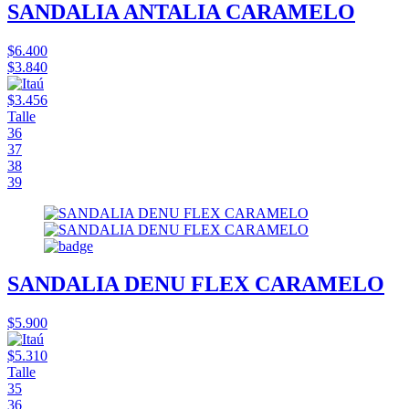
SANDALIA ANTALIA CARAMELO
$6.400
$3.840
$3.456
Talle
36
37
38
39
SANDALIA DENU FLEX CARAMELO
$5.900
$5.310
Talle
35
36