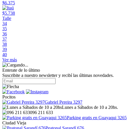
$6.375
$5.738
Talle
34
35
36
37
38
39
40
Ver más
Enterate de lo último
Suscribite a nuestro newsletter y recibí las últimas novedades.
Pocitos
Gabriel Pereira 3297
Lunes a Sábados de 10 a 20hs.
096 211 633
Parking gratis en Guayaqui 3265
Ciudad Vieja
Peatonal Sarandí 676