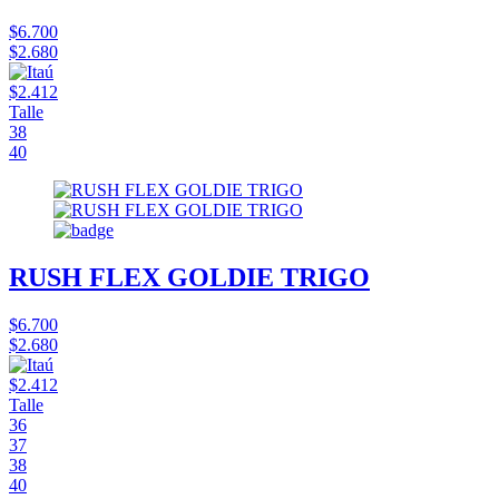
$6.700
$2.680
$2.412
Talle
38
40
RUSH FLEX GOLDIE TRIGO
$6.700
$2.680
$2.412
Talle
36
37
38
40