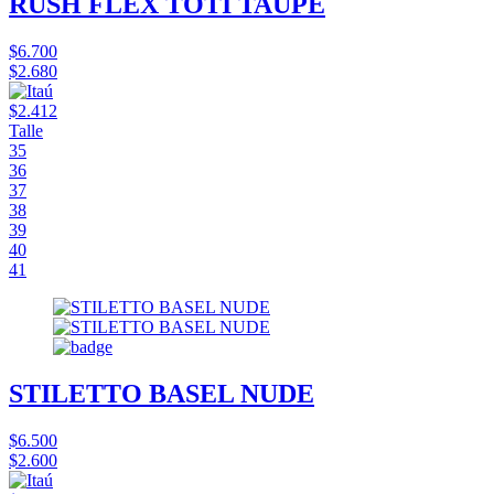
RUSH FLEX TOTI TAUPE
$6.700
$2.680
$2.412
Talle
35
36
37
38
39
40
41
STILETTO BASEL NUDE
$6.500
$2.600