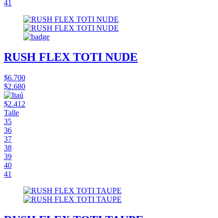
41
RUSH FLEX TOTI NUDE
$6.700
$2.680
$2.412
Talle
35
36
37
38
39
40
41