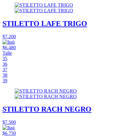
STILETTO LAFE TRIGO
$7.200
$6.480
Talle
35
36
37
38
39
STILETTO RACH NEGRO
$7.500
$6.750