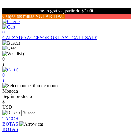
envío gratis a partir de $7.000
Canjea tus millas VOLAR ITAÚ
0
CALZADO
ACCESORIOS
LAST CALL SALE
(
0
)
(
0
)
Moneda
Según producto
$
USD
TACOS
BOTAS
BOTAS