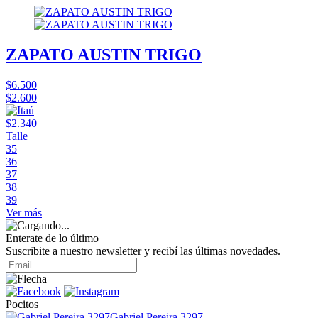
ZAPATO AUSTIN TRIGO
$6.500
$2.600
$2.340
Talle
35
36
37
38
39
Ver más
Enterate de lo último
Suscribite a nuestro newsletter y recibí las últimas novedades.
Pocitos
Gabriel Pereira 3297