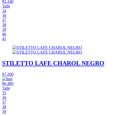
$2.340
Talle
34
36
37
38
39
40
41
STILETTO LAFE CHAROL NEGRO
$7.200
$6.480
Talle
35
36
37
38
39