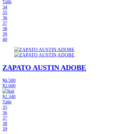
Talle
34
35
36
37
38
39
40
ZAPATO AUSTIN ADOBE
$6.500
$2.600
$2.340
Talle
35
36
37
38
39