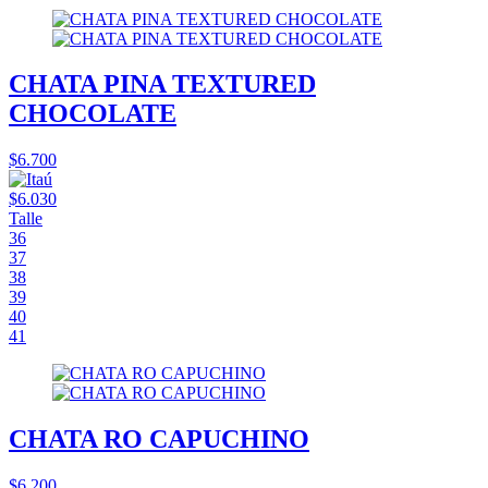
CHATA PINA TEXTURED
CHOCOLATE
$6.700
$6.030
Talle
36
37
38
39
40
41
CHATA RO CAPUCHINO
$6.200