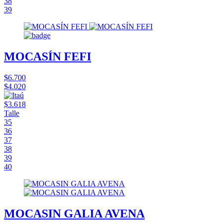
38
39
MOCASÍN FEFI
$6.700
$4.020
$3.618
Talle
35
36
37
38
39
40
MOCASIN GALIA AVENA