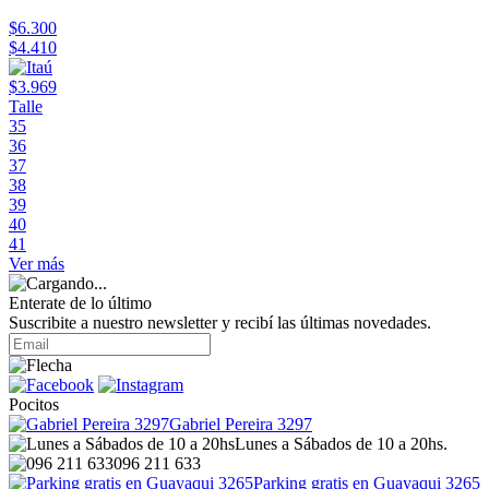
$6.300
$4.410
$3.969
Talle
35
36
37
38
39
40
41
Ver más
Enterate de lo último
Suscribite a nuestro newsletter y recibí las últimas novedades.
Pocitos
Gabriel Pereira 3297
Lunes a Sábados de 10 a 20hs.
096 211 633
Parking gratis en Guayaqui 3265