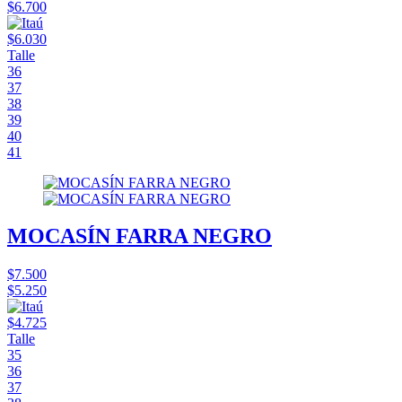
$6.700
$6.030
Talle
36
37
38
39
40
41
MOCASÍN FARRA NEGRO
$7.500
$5.250
$4.725
Talle
35
36
37