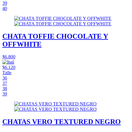
39
40
CHATA TOFFIE CHOCOLATE Y
OFFWHITE
$6.800
$6.120
Talle
36
37
38
39
CHATAS VERO TEXTURED NEGRO