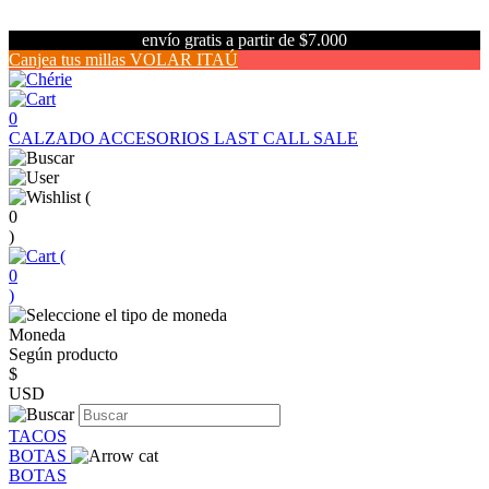
envío gratis a partir de $7.000
Canjea tus millas VOLAR ITAÚ
0
CALZADO
ACCESORIOS
LAST CALL SALE
(
0
)
(
0
)
Moneda
Según producto
$
USD
TACOS
BOTAS
BOTAS