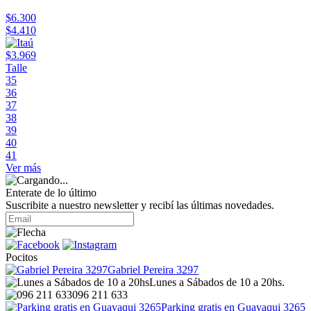
$6.300
$4.410
$3.969
Talle
35
36
37
38
39
40
41
Ver más
Enterate de lo último
Suscribite a nuestro newsletter y recibí las últimas novedades.
Pocitos
Gabriel Pereira 3297
Lunes a Sábados de 10 a 20hs.
096 211 633
Parking gratis en Guayaqui 3265