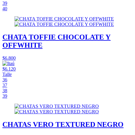
39
40
CHATA TOFFIE CHOCOLATE Y
OFFWHITE
$6.800
$6.120
Talle
36
37
38
39
CHATAS VERO TEXTURED NEGRO