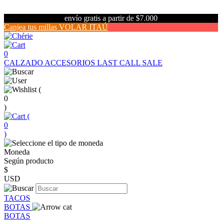
envío gratis a partir de $7.000
Canjea tus millas VOLAR ITAÚ
0
CALZADO
ACCESORIOS
LAST CALL SALE
(
0
)
(
0
)
Moneda
Según producto
$
USD
TACOS
BOTAS
BOTAS