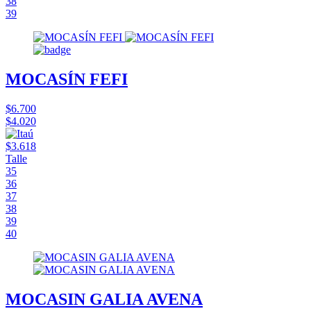
38
39
MOCASÍN FEFI
$6.700
$4.020
$3.618
Talle
35
36
37
38
39
40
MOCASIN GALIA AVENA