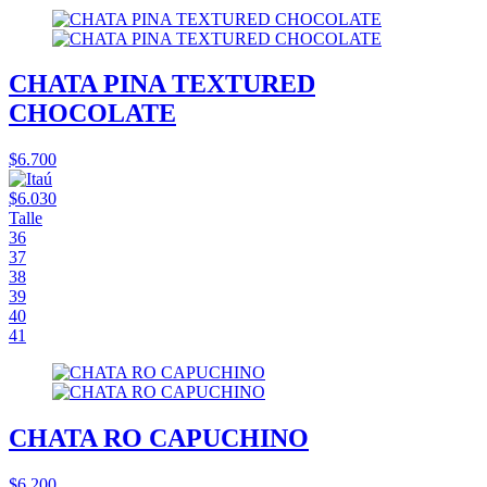
CHATA PINA TEXTURED
CHOCOLATE
$6.700
$6.030
Talle
36
37
38
39
40
41
CHATA RO CAPUCHINO
$6.200