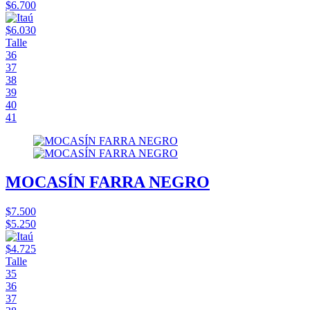
$6.700
$6.030
Talle
36
37
38
39
40
41
MOCASÍN FARRA NEGRO
$7.500
$5.250
$4.725
Talle
35
36
37