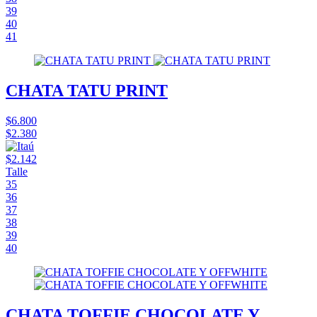
39
40
41
CHATA TATU PRINT
$6.800
$2.380
$2.142
Talle
35
36
37
38
39
40
CHATA TOFFIE CHOCOLATE Y