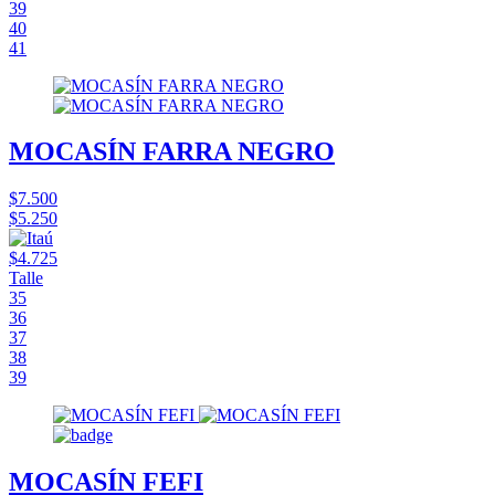
39
40
41
MOCASÍN FARRA NEGRO
$7.500
$5.250
$4.725
Talle
35
36
37
38
39
MOCASÍN FEFI