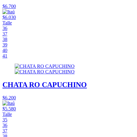
$6.700
$6.030
Talle
36
37
38
39
40
41
CHATA RO CAPUCHINO
$6.200
$5.580
Talle
35
36
37
38