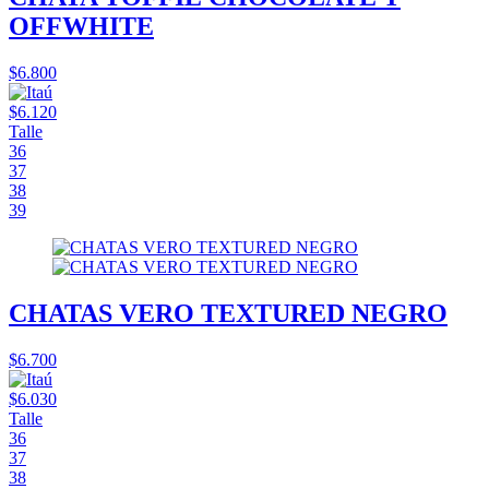
OFFWHITE
$6.800
$6.120
Talle
36
37
38
39
CHATAS VERO TEXTURED NEGRO
$6.700
$6.030
Talle
36
37
38