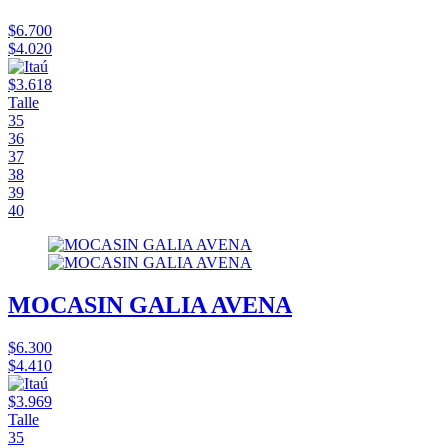
$6.700
$4.020
$3.618
Talle
35
36
37
38
39
40
MOCASIN GALIA AVENA
$6.300
$4.410
$3.969
Talle
35