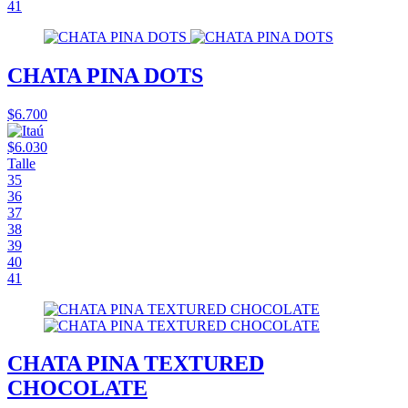
41
CHATA PINA DOTS
$6.700
$6.030
Talle
35
36
37
38
39
40
41
CHATA PINA TEXTURED
CHOCOLATE