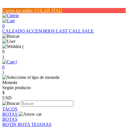
Canjea tus millas VOLAR ITAÚ
0
CALZADO
ACCESORIOS
LAST CALL SALE
(
0
)
(
0
)
Moneda
Según producto
$
USD
TACOS
BOTAS
BOTAS
BOTIN
BOTA
TEJANAS