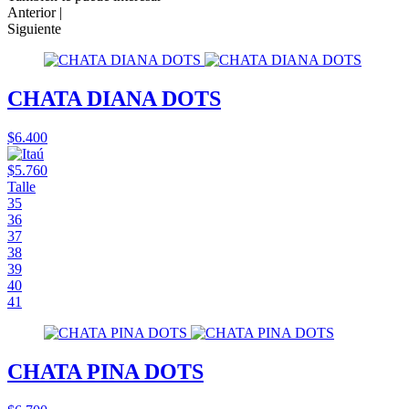
Anterior |
Siguiente
CHATA DIANA DOTS
$6.400
$5.760
Talle
35
36
37
38
39
40
41
CHATA PINA DOTS