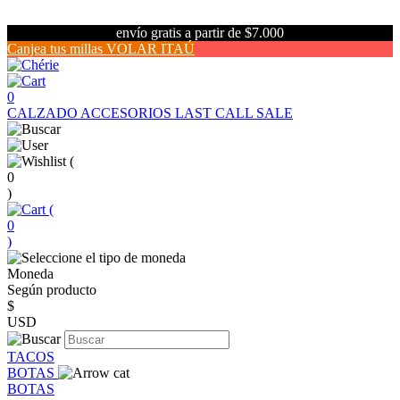
envío gratis a partir de $7.000
Canjea tus millas VOLAR ITAÚ
0
CALZADO
ACCESORIOS
LAST CALL SALE
(
0
)
(
0
)
Moneda
Según producto
$
USD
TACOS
BOTAS
BOTAS