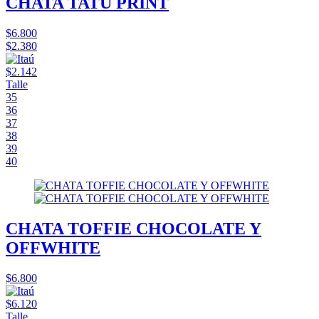
CHATA TATU PRINT
$6.800
$2.380
$2.142
Talle
35
36
37
38
39
40
CHATA TOFFIE CHOCOLATE Y
OFFWHITE
$6.800
$6.120
Talle