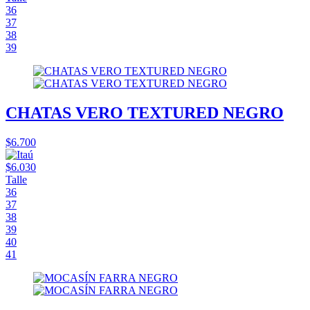
36
37
38
39
CHATAS VERO TEXTURED NEGRO
$6.700
$6.030
Talle
36
37
38
39
40
41