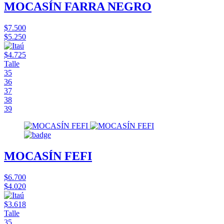
MOCASÍN FARRA NEGRO
$7.500
$5.250
$4.725
Talle
35
36
37
38
39
MOCASÍN FEFI
$6.700
$4.020
$3.618
Talle
35