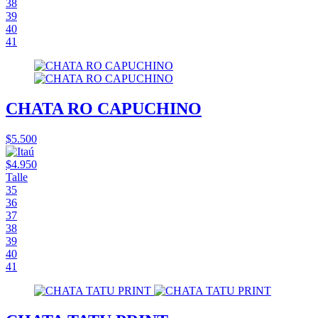
38
39
40
41
CHATA RO CAPUCHINO
$5.500
$4.950
Talle
35
36
37
38
39
40
41