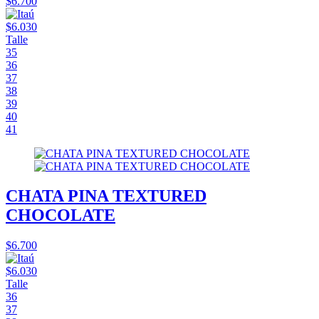
$6.700
$6.030
Talle
35
36
37
38
39
40
41
CHATA PINA TEXTURED
CHOCOLATE
$6.700
$6.030
Talle
36
37