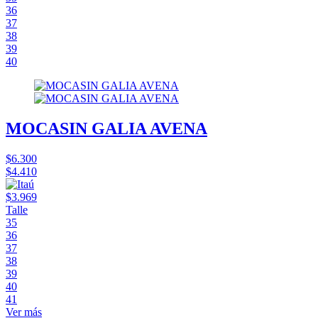
36
37
38
39
40
MOCASIN GALIA AVENA
$6.300
$4.410
$3.969
Talle
35
36
37
38
39
40
41
Ver más