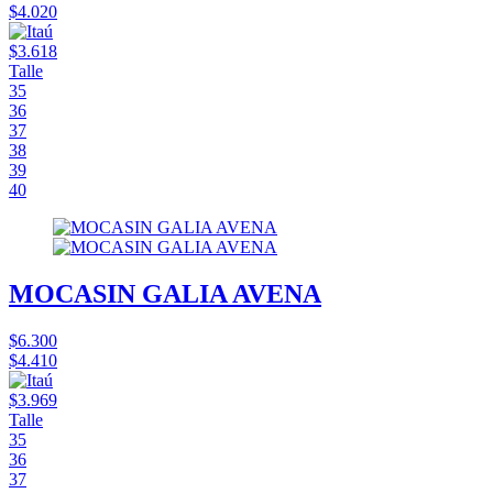
$4.020
$3.618
Talle
35
36
37
38
39
40
MOCASIN GALIA AVENA
$6.300
$4.410
$3.969
Talle
35
36
37