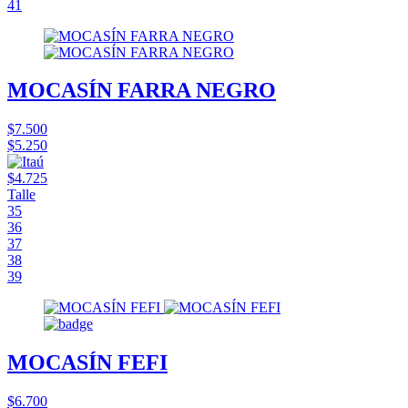
41
MOCASÍN FARRA NEGRO
$7.500
$5.250
$4.725
Talle
35
36
37
38
39
MOCASÍN FEFI
$6.700