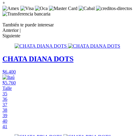
+
También te puede interesar
Anterior |
Siguiente
CHATA DIANA DOTS
$6.400
$5.760
Talle
35
36
37
38
39
40
41