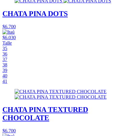
CHATA PINA DOTS
$6.700
$6.030
Talle
35
36
37
38
39
40
41
CHATA PINA TEXTURED
CHOCOLATE
$6.700