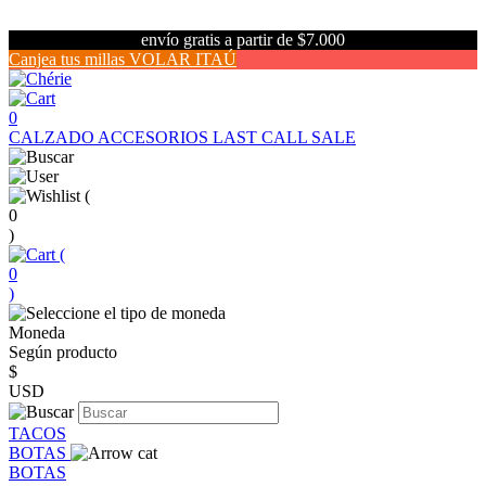
envío gratis a partir de $7.000
Canjea tus millas VOLAR ITAÚ
0
CALZADO
ACCESORIOS
LAST CALL SALE
(
0
)
(
0
)
Moneda
Según producto
$
USD
TACOS
BOTAS
BOTAS