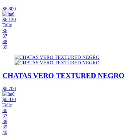
$6.800
$6.120
Talle
36
37
38
39
CHATAS VERO TEXTURED NEGRO
$6.700
$6.030
Talle
36
37
38
39
40