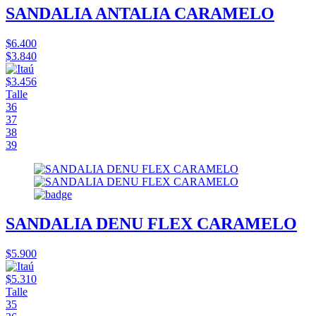
SANDALIA ANTALIA CARAMELO
$6.400
$3.840
$3.456
Talle
36
37
38
39
SANDALIA DENU FLEX CARAMELO
$5.900
$5.310
Talle
35