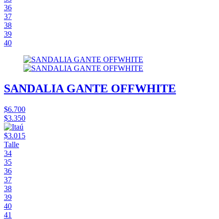
36
37
38
39
40
SANDALIA GANTE OFFWHITE
$6.700
$3.350
$3.015
Talle
34
35
36
37
38
39
40
41