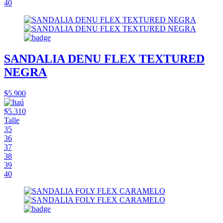
40
SANDALIA DENU FLEX TEXTURED
NEGRA
$5.900
$5.310
Talle
35
36
37
38
39
40