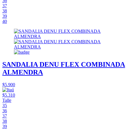
36
37
38
39
40
SANDALIA DENU FLEX COMBINADA
ALMENDRA
$5.900
$5.310
Talle
35
36
37
38
39