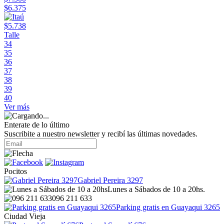
$6.375
$5.738
Talle
34
35
36
37
38
39
40
Ver más
Enterate de lo último
Suscribite a nuestro newsletter y recibí las últimas novedades.
Pocitos
Gabriel Pereira 3297
Lunes a Sábados de 10 a 20hs.
096 211 633
Parking gratis en Guayaqui 3265
Ciudad Vieja