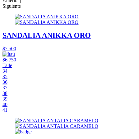
Anterior |
Siguiente
SANDALIA ANIKKA ORO
$7.500
$6.750
Talle
34
35
36
37
38
39
40
41