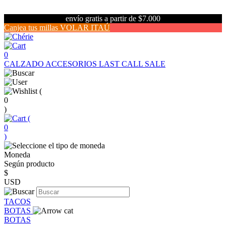
envío gratis a partir de $7.000
Canjea tus millas VOLAR ITAÚ
0
CALZADO
ACCESORIOS
LAST CALL SALE
(
0
)
(
0
)
Moneda
Según producto
$
USD
TACOS
BOTAS
BOTAS