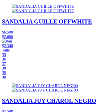
SANDALIA GUILLE OFFWHITE
$6.500
$2.600
$2.340
Talle
35
36
37
38
39
40
SANDALIA JUY CHAROL NEGRO
$7.500