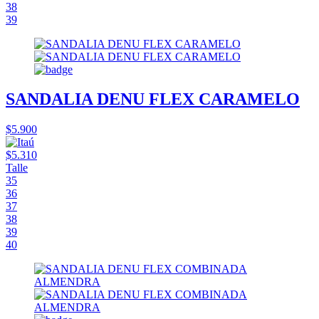
38
39
SANDALIA DENU FLEX CARAMELO
$5.900
$5.310
Talle
35
36
37
38
39
40