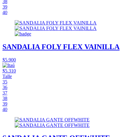
38
39
40
SANDALIA FOLY FLEX VAINILLA
$5.900
$5.310
Talle
35
36
37
38
39
40