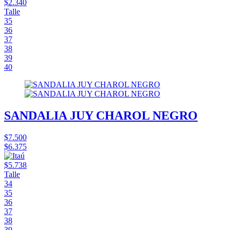
$2.340
Talle
35
36
37
38
39
40
SANDALIA JUY CHAROL NEGRO
$7.500
$6.375
$5.738
Talle
34
35
36
37
38
39