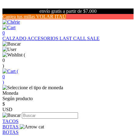
envío gratis a partir de $7.000
Canjea tus millas VOLAR ITAÚ
0
CALZADO
ACCESORIOS
LAST CALL SALE
(
0
)
(
0
)
Moneda
Según producto
$
USD
TACOS
BOTAS
BOTAS