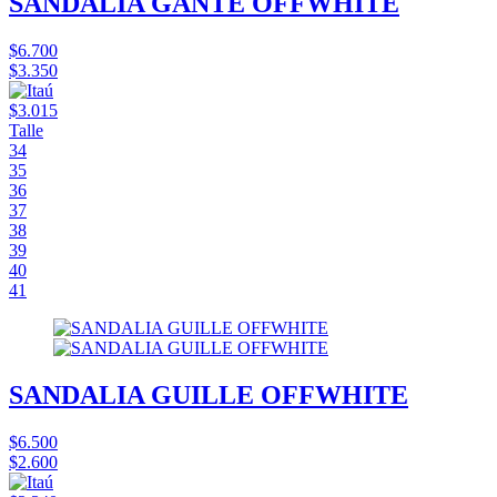
SANDALIA GANTE OFFWHITE
$6.700
$3.350
$3.015
Talle
34
35
36
37
38
39
40
41
SANDALIA GUILLE OFFWHITE
$6.500
$2.600