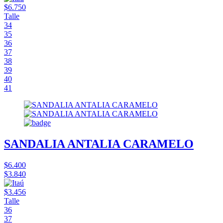
$6.750
Talle
34
35
36
37
38
39
40
41
SANDALIA ANTALIA CARAMELO
$6.400
$3.840
$3.456
Talle
36
37