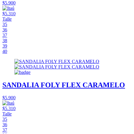
$5.900
$5.310
Talle
35
36
37
38
39
40
SANDALIA FOLY FLEX CARAMELO
$5.900
$5.310
Talle
35
36
37