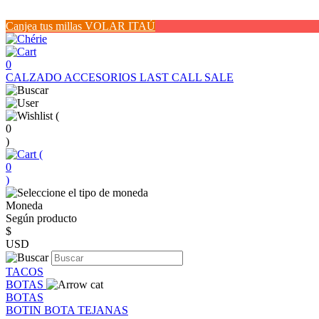
Canjea tus millas VOLAR ITAÚ
0
CALZADO
ACCESORIOS
LAST CALL SALE
(
0
)
(
0
)
Moneda
Según producto
$
USD
TACOS
BOTAS
BOTAS
BOTIN
BOTA
TEJANAS