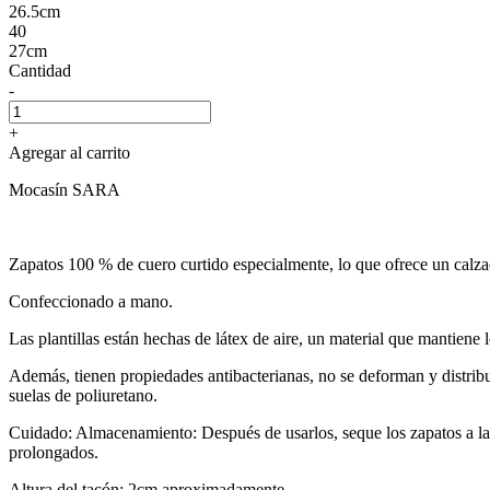
26.5cm
40
27cm
Cantidad
-
+
Agregar al carrito
Mocasín SARA
Zapatos 100 % de cuero curtido especialmente, lo que ofrece un calzado
Confeccionado a mano.
Las plantillas están hechas de látex de aire, un material que mantiene l
Además, tienen propiedades antibacterianas, no se deforman y distribu
suelas de poliuretano.
Cuidado: Almacenamiento: Después de usarlos, seque los zapatos a la 
prolongados.
Altura del tacón: 2cm aproximadamente.