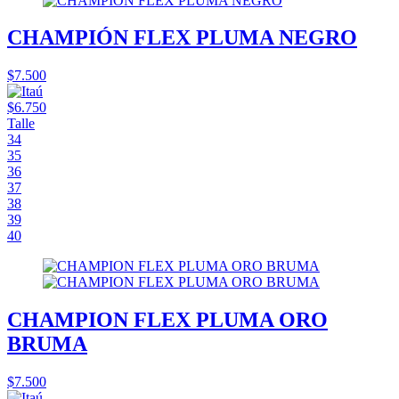
CHAMPIÓN FLEX PLUMA NEGRO
$7.500
$6.750
Talle
34
35
36
37
38
39
40
CHAMPION FLEX PLUMA ORO
BRUMA
$7.500