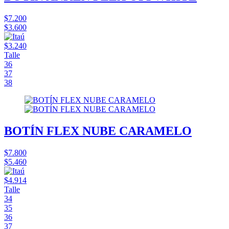
$7.200
$3.600
$3.240
Talle
36
37
38
BOTÍN FLEX NUBE CARAMELO
$7.800
$5.460
$4.914
Talle
34
35
36
37