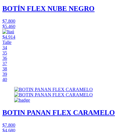
BOTÍN FLEX NUBE NEGRO
$7.800
$5.460
$4.914
Talle
34
35
36
37
38
39
40
BOTIN PANAN FLEX CARAMELO
$7.800
$4.680