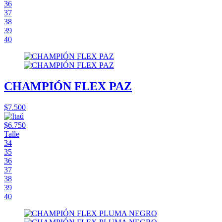
36
37
38
39
40
CHAMPIÓN FLEX PAZ
$7.500
$6.750
Talle
34
35
36
37
38
39
40