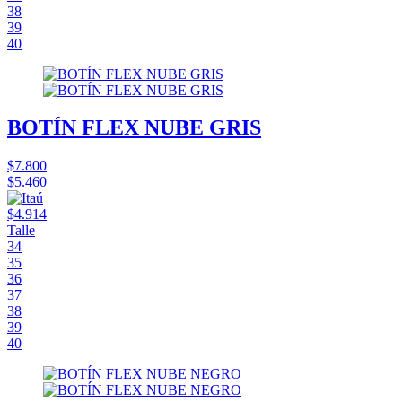
38
39
40
BOTÍN FLEX NUBE GRIS
$7.800
$5.460
$4.914
Talle
34
35
36
37
38
39
40