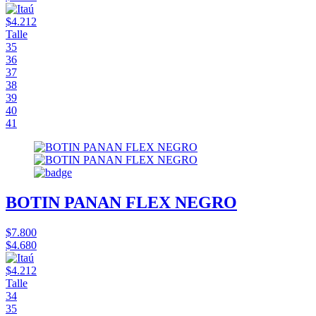
$4.212
Talle
35
36
37
38
39
40
41
BOTIN PANAN FLEX NEGRO
$7.800
$4.680
$4.212
Talle
34
35