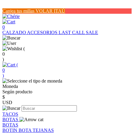
Canjea tus millas VOLAR ITAÚ
0
CALZADO
ACCESORIOS
LAST CALL SALE
(
0
)
(
0
)
Moneda
Según producto
$
USD
TACOS
BOTAS
BOTAS
BOTIN
BOTA
TEJANAS