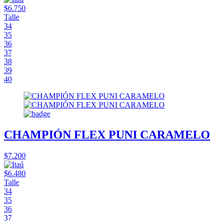
$6.750
Talle
34
35
36
37
38
39
40
CHAMPIÓN FLEX PUNI CARAMELO
$7.200
$6.480
Talle
34
35
36
37